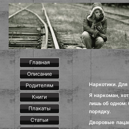
Главная
Описание
Наркотики. Для 
Родителям
Я наркоман, хот
Книги
лишь об одном: 
Плакаты
порядку.
Статьи
Дворовые пацан