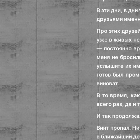
В эти дни, в дни
друзьями именно
Про этих друзей
уже в живых не 
— постоянно вр
меня не бросил
услышите их им
готов был пром
виноват.
В то время, ка
всего раз, да и т
И так продолжал
Винт пропал. Ни
в ближайший ден