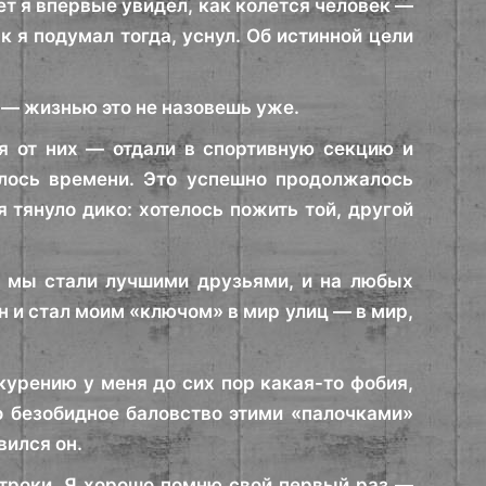
лет я впервые увидел, как колется человек —
к я подумал тогда, уснул. Об истинной цели
о — жизнью это не назовешь уже.
я от них — отдали в спортивную секцию и
алось времени. Это успешно продолжалось
я тянуло дико: хотелось пожить той, другой
, мы стали лучшими друзьями, и на любых
н и стал моим «ключом» в мир улиц — в мир,
курению у меня до сих пор какая-то фобия,
то безобидное баловство этими «палочками»
вился он.
 строки. Я хорошо помню свой первый раз —