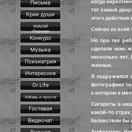
когда наркотики
Письма
тот самый дворо
Крик души
этого действия 
УММЭЙ
Сейчас из всей 
«Тюрьма»
Конкурс
Но про тех реб
сделали мою жи
Музыка
несколько лет. 
Психиатрия
жизнью.
Интересное
Я подружился 
фотографиях тех
Dr.Life
о котором я меч
Избавь и прости
Сигареты в наш
Гостевая
какой-то страх
Видеочат
баловством бы и
Амфетамин. Нав