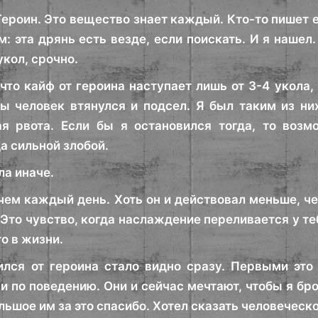
Героин. Это вещество знает каждый. Кто-то пишет е
: эта дрянь есть везде, если поискать. И я нашел.
кол, срочно.
 что кайф от героина наступает лишь от 3-4 укола
бы человек втянулся и подсел. Я был таким из ни
я рвота. Если бы я остановился тогда, то возм
а сильной злобой.
ла иначе.
чем каждый день. Хоть он и действовал меньше, че
Это чувство, когда наслаждение переливается у теб
о в жизни.
ился от героина стало видно сразу. Первыми это
 и по поведению. Они и сейчас мечтают, чтобы я б
льшое им за это спасибо. Хотел сказать человеческое