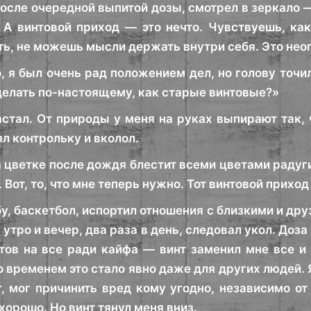
после очередной выпитой дозы, смотрел в зеркало —
 А винтовой приход — это нечто. Чувствуешь, как
ить, не можешь мысли держать внутри себя. Это не
, я был очень рад положением дел, но голову точи
сделать по-настоящему, как старые винтовые?»
астал. От природы у меня на руках выпирают так,
зял контрольку и вколол.
 цветке после дождя блестит всеми цветами радуги,
 Вот, то, что мне теперь нужно. Тот винтовой приход
у, баскетбол, испортил отношения с близкими и дру
 утро и вечер, два раза в день, следовал укол. Доза
отов на все ради кайфа — винт заменил мне все и 
о временем это стало явно даже для других людей. 
, мог причинить вред кому угодно, независимо от 
хорошо. Но винт тянул меня вниз.