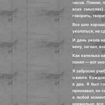
часов. Помню, 
всех смыслах).
говорить, твор
Все шло хорошо
уколоться, не 
И день укола н
вену, загнал, в
Как капелька на
понял — вот оно.
Я забросил учеб
о винте. Каждое
в два. Я был г
признавал, но с
в любой момент
нормально, все 