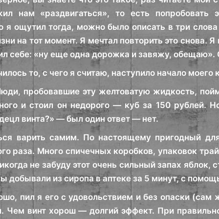
жил нам «раздвигаться», то есть попробовать э
то я ощутил тогда, можно было описать в три слова
ни на тот момент. Я мечтал повторить это снова. Я
ил себе: «ну еще одна дорожка и завяжу, обещаю». 
чилось то, с чего я считаю, наступило начало моего 
Люди, пробовавшие эту желтоватую жидкость, поймут
ного и стоил он недорого — куб за 150 рублей. Н
децл винта?» — был один ответ — нет.
ься варить самим. По настоящему пригодный для
го раза. Много спичечных коробков, упаковок трай
икогда не забуду этот очень сильный запах яблок, 
ы добывали из сиропа в аптеке за 5 минут, с помо
ошо, пил я его с удовольствием и без опаски (сам 
и. Чем винт хорош — долгий эффект. При правильн