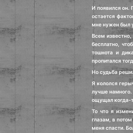
И появился он. 
остается фактом
мне нужен был у
Всем известно,
бесплатно, что
тошнота и дика
пропитался тогд
Но судьба реши
Я кололся геры
лучше намного. 
ощущал когда-т
То что я измен
глазам, в потом
меня спасти. Бо