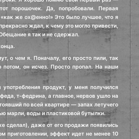
тот порошочек. Да, попробовали. Первая
 «как же ох@енно!» Это было лучшее, что я
 прекрасно ждал, к чему это могло привести,
Обещание я так и не сдержал.
конца.
, о чем я. Поначалу, его просто пили, так
о потом, он исчез. Просто пропал. На наши
 употребления продукт, у меня получился
феда, т-федрина, а главное, нервов ушло на
стоявший по всей квартире — запах летучего
щью марли, воды и пластиковой бутылки.
же сделал), даже от его продажи появились
ом приготовлении, эффект идет не менее 10