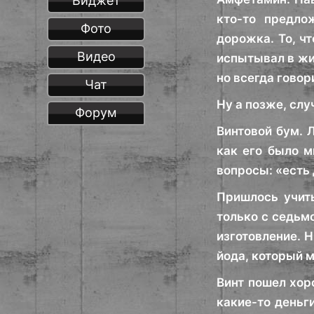
Виджет
кто-то предло
Фото
дорожка. То, ч
Видео
испытывал в жиз
но всегда говор
Чат
Ну а позже, слу
Форум
Винтовой бум. 
как его было м
вопросы: «есть 
Пришлось учит
только с седьмо
изготовление. Н
йода, который м
Винт пошел хор
какие-то деньг