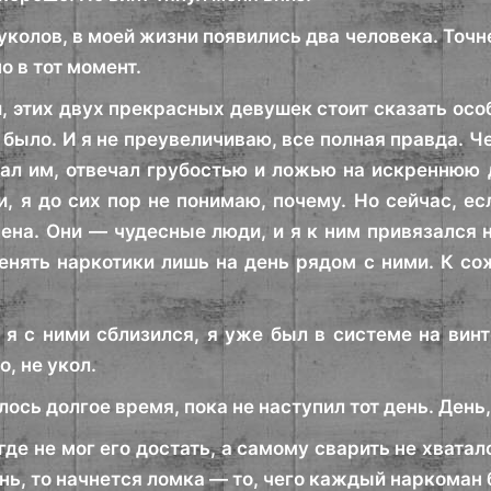
 уколов, в моей жизни появились два человека. Точне
 в тот момент.
, этих двух прекрасных девушек стоит сказать особ
было. И я не преувеличиваю, все полная правда. Че
ал им, отвечал грубостью и ложью на искреннюю д
и, я до сих пор не понимаю, почему. Но сейчас, ес
ена. Они — чудесные люди, и я к ним привязался 
енять наркотики лишь на день рядом с ними. К сож
к я с ними сблизился, я уже был в системе на винт
о, не укол.
ось долгое время, пока не наступил тот день. День
где не мог его достать, а самому сварить не хватало
ь, то начнется ломка — то, чего каждый наркоман б