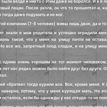
 были везде и никто с этим даже не боролся. И в 6 
вый пацан. После укола, он что то прошептал и, ка
я тогда даже подумать и не мог.
той компании (7-8 человек) живы лишь двое, да и т
ят знали и мои родители и успешно оградили мен
знь такой, что у меня на улицу почти не остав
Но все же, запретный плод сладок, и на улицу мен
с одним очень хорошим на тот момент человеком
 лет нас редко можно было найти друг без друга. О
тал.
ей «братве» тогда курили все. Все, кроме меня. К 
, наверно, потому, что у меня курящая мать. Но э
 осталось, если бы однажды у нас откуда-то не поя
ерное, вы знаете что это такое, раз читаете мои