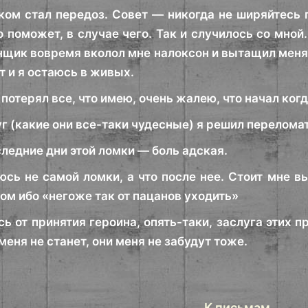
ом стал передоз. Совет — никогда не ширяйтесь 
о поможет, в случае чего. Так и случилось со мной
нщик вовремя вколол мне налоксон и вытащил меня.
т и я остаюсь в живых.
я потерял все, что имею, очень жалею, что начал ког
г (какие они все-таки чудесные) я решил переломать
ледние дни этой ломки — боль адская.
юсь не самой ломки, а что после нее. Стоит мне вы
ом ибо «негоже так от пацанов уходить»
сь от принятия героина, опять-таки, заслуга этих 
меня не станет, они меня не забудут тоже.
К письмам