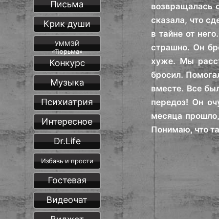
Письма
возвращалась с
сказала, что сд
Крик души
в тайне от нег
УММЭЙ
страшно. Он бр
«Тюрьма»
хуже. Мы расст
Конкурс
бросил. Помогал
Музыка
вместе. Все бы
Психиатрия
передоз! Он оч
месяца прошло,
Интересное
Понимаю, что та
Dr.Life
Избавь и прости
Гостевая
Видеочат