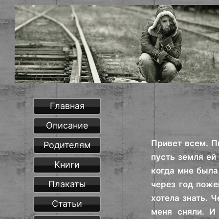
Главная
Описание
Привет всем. П
Родителям
пусть земля ей
Книги
когда мне была
Плакаты
через год пожен
хотела знать. 
Статьи
меня сняли. И