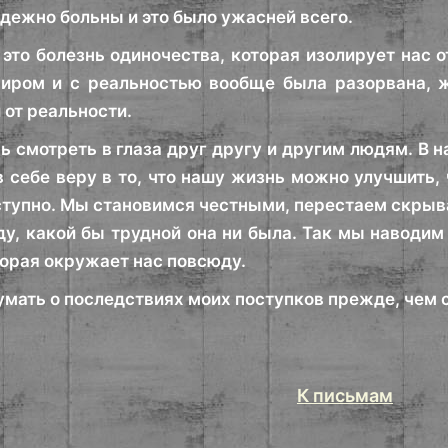
адежно больны и это было ужасней всего.
это болезнь одиночества, которая изолирует нас о
ром и с реальностью вообще была разорвана, ж
 от реальности.
ь смотреть в глаза друг другу и другим людям. В 
 себе веру в то, что нашу жизнь можно улучшить,
ступно. Мы становимся честными, перестаем скрыв
ду, какой бы трудной она ни была. Так мы навод
торая окружает нас повсюду.
умать о последствиях моих поступков прежде, чем 
К письмам