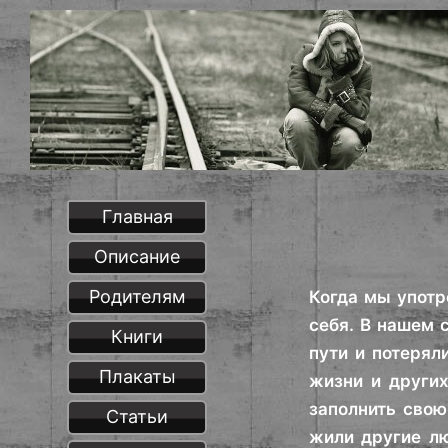
Главная
Описание
Родителям
Когда мы употр
себя. В нашем 
Книги
пути и потерял
Плакаты
жизни и других
заполнить свою
Статьи
жили другие лю