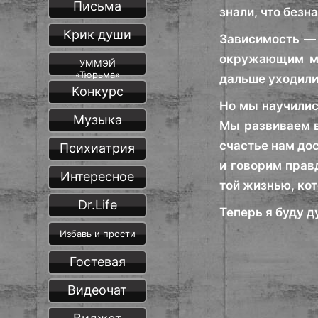
Письма
знали, что безн
Крик души
Зависимость — 
окружающим ми
УММЭЙ
«Тюрьма»
дальше уходили
Конкурс
Но мы научилис
Музыка
Мы развиваем в
счастье нам до
Психиатрия
и говорим прав
Интересное
той жизнью, ко
Dr.Life
Теперь я буду д
Избавь и прости
Гостевая
Видеочат