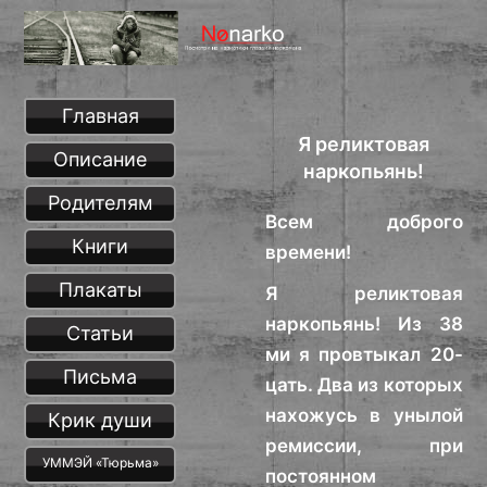
Главная
Я реликтовая
Описание
наркопьянь!
Родителям
Всем доброго
Книги
времени!
Плакаты
Я реликтовая
наркопьянь! Из 38
Статьи
ми я провтыкал 20-
Письма
цать. Два из которых
нахожусь в унылой
Крик души
ремиссии, при
УММЭЙ «Тюрьма»
постоянном