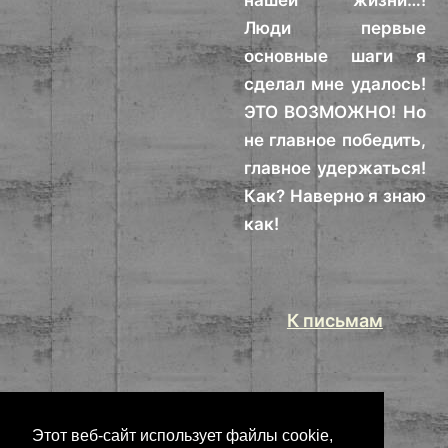
нашей жизни…!
Люди первые
основные шаги я
сделал мне удалось!
ЭТО ВОЗМОЖНО! Но
не главное победить,
главное удержаться!
Как? Наверно я знаю
как!
К письмам
Этот веб-сайт использует файлы cookie,