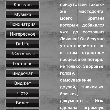
Конкурс
присутствии такого-
же мастодонта,
Музыка
моего братана
Психиатрия
который добахался
уже до состояния
Интересное
Личинки! Он безумно
Dr.Life
устал принимать, но
в этом страстном
Избавь и прости
процессе он потерял
Гостевая
не только: Здоровье,
Видеочат
голову,
самоуважение
Виджет
друзей, знакомых,
Фото
близких,
документы…. Игла
Видео
сделала огромную