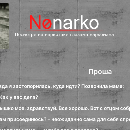
Проша
зда я застопорилась, куда идти? Позвонила маме:
Как у вас дела?
шко мое, здравствуй. Все хорошо. Вот с отцом соб
вам присоединюсь? – неожиданно сама для себя спро