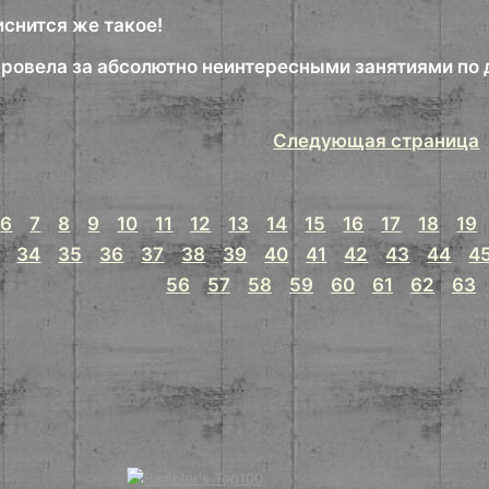
риснится же такое!
ровела за абсолютно неинтересными занятиями по д
Следующая страница
6
7
8
9
10
11
12
13
14
15
16
17
18
19
34
35
36
37
38
39
40
41
42
43
44
4
56
57
58
59
60
61
62
63