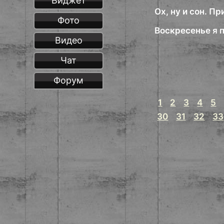
Виджет
Ох, ну и сон. П
Фото
Воскресенье я п
Видео
Чат
Форум
1
2
3
4
5
30
31
32
33