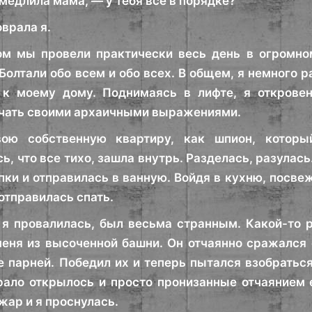
медлила мама, — у тебя все в порядке?
врала я.
ом мы провели практически весь день в огромно
Болтали обо всем и обо всех. В общем, я немного 
 к моему дому. Поднимаясь в лифте, я откровен
учать своими архаичными выражениями.
вою собственную квартиру, как шпион, которы
, что все тихо, зашла внутрь. Разделась, разулась
пки и отправилась в ванную. Войдя в кухню, посве
отправилась спать.
 я провалилась, был весьма странным. Какой-то
еня из высоченной башни. Он отчаянно сражался 
 парней. Победил их и теперь пытался взобраться 
рало открылось и просто пронизанные отчаянием е
жар и я проснулась.