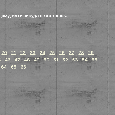
ому, идти никуда не хотелось.
20
21
22
23
24
25
26
27
28
29
5
46
47
48
49
50
51
52
53
54
55
64
65
66