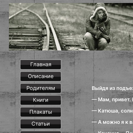
Главная
Описание
Родителям
Выйдя из подъе
— Мам, привет. 
Книги
— Катюша, солны
Плакаты
— А можно я к 
Статьи