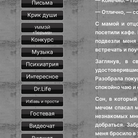
— Конечно. – По
Письма
— Отлично, — со
Крик души
С мамой и отц
УММЭЙ
посетили кафе. 
«Тюрьма»
Конкурс
подвезли меня
встречать и по
Музыка
Заглянув, в с
Психиатрия
удостоверившись
Интересное
Разобрала поку
спокойно чаю и 
Dr.Life
Сон, в который
Избавь и прости
мечом спасал м
Гостевая
незнакомых мне
добраться. Заб
Видеочат
меня бросило в 