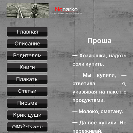
Главная
Проша
Описание
Родителям
— Хозяюшка, надоть
соли купить.
Книги
— Мы купили, —
Плакаты
ответила я,
Статьи
указывая на пакет с
продуктами.
Письма
— Молоко, сметану.
Крик души
— Да всё купили. Не
УММЭЙ «Тюрьма»
переживай.