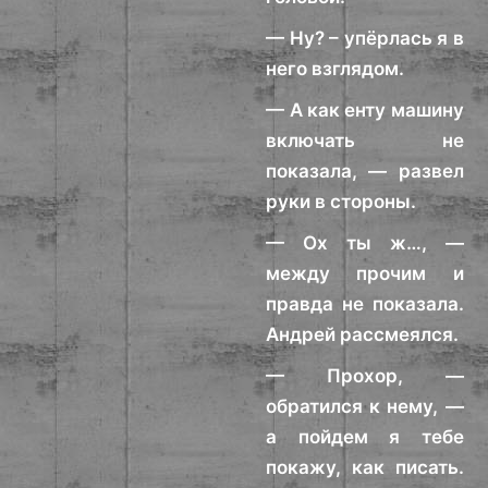
— Ну? – упёрлась я в
него взглядом.
— А как енту машину
включать не
показала, — развел
руки в стороны.
— Ох ты ж…, —
между прочим и
правда не показала.
Андрей рассмеялся.
— Прохор, —
обратился к нему, —
а пойдем я тебе
покажу, как писать.