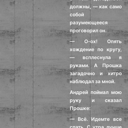
должны, — как само
собой
разумеющееся
проговорил он.
— О-ох! Опять
хождение по кругу,
— всплеснула я
руками. А Прошка
загадочно и хитро
наблюдал за мной.
Андрей поймал мою
руку и сказал
Прошке:
— Всё. Идемте все
спать. С утра лучше