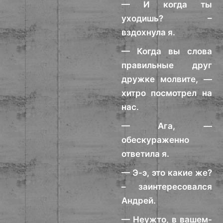
— И когда ты
уходишь? –
вздохнула я.
— Когда вы слова
правильные друг
дружке молвите, —
хитро посмотрел на
нас.
— Ага, —
обескураженно
ответила я.
— Э-э, это какие же?
– заинтересовался
Андрей.
— Неужто, в вашем-