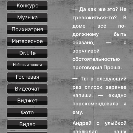
Конкурс
— Да как же это? Не
Музыка
тревожиться-то? В
доме всё по-
Психиатрия
должному быть
Интересное
обязано, — с
ворчливой
Dr.Life
обстоятельностью
Избавь и прости
проговорил Проша.
Гостевая
— Ты в следующий
раз список заранее
Видеочат
напиши, — ехидно
Виджет
порекомендовала я
ему.
Фото
Андрей с улыбкой
Видео
наблюдал нашу