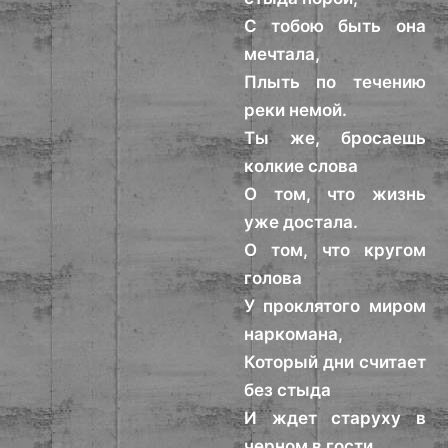
С тобою быть она
мечтала,
Плыть по течению
реки немой.
Ты же, бросаешь
колкие слова
О том, что жизнь
уже достала.
О том, что кругом
голова
У проклятого миром
наркомана,
Который дни считает
без стыда
И ждет старуху в
черном в гости.