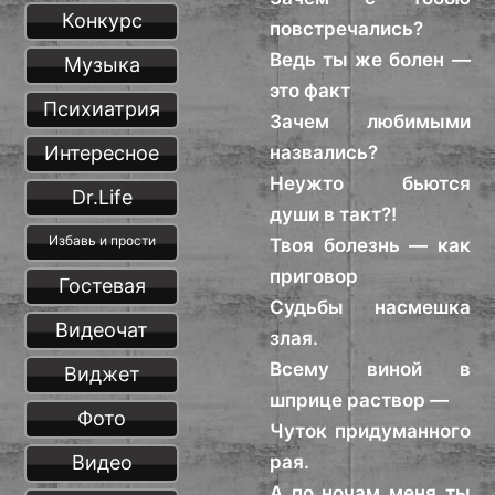
Конкурс
повстречались?
Ведь ты же болен —
Музыка
это факт
Психиатрия
Зачем любимыми
Интересное
назвались?
Неужто бьются
Dr.Life
души в такт?!
Избавь и прости
Твоя болезнь — как
приговор
Гостевая
Судьбы насмешка
Видеочат
злая.
Всему виной в
Виджет
шприце раствор —
Фото
Чуток придуманного
Видео
рая.
А по ночам меня ты