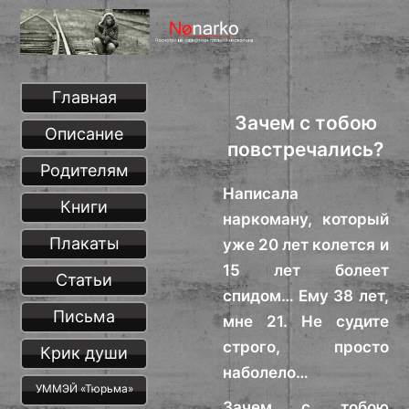
Главная
Зачем с тобою
Описание
повстречались?
Родителям
Написала
Книги
наркоману, который
Плакаты
уже 20 лет колется и
15 лет болеет
Статьи
спидом… Ему 38 лет,
Письма
мне 21. Не судите
строго, просто
Крик души
наболело…
УММЭЙ «Тюрьма»
Зачем с тобою