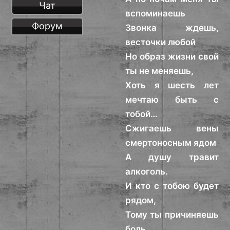
Чат
вспоминаешь
Форум
Звонка ждешь,
весточки любой
Но образ жизни свой
ты не меняешь,
Хоть я шесть лет
мечтаю быть с
тобой…
Сжигаешь вены
смертоносным ядом
А душу травит
алкоголь.
И кто с тобою будет
рядом,
Тому ты причиняешь
боль.