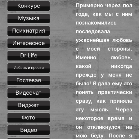
Примерно через пол
Конкурс
года, как мы с ним
Музыка
познакомились
Психиатрия
последовала
ужаснейшая любовь
Интересное
с моей стороны.
Dr.Life
Именно любовь,
какой никогда
Избавь и прости
прежде у меня не
Гостевая
было! Я дала ему это
понять практически
Видеочат
сразу, как приняла
Виджет
эту мысль. Через
Фото
некоторое время и
он откликнулся на
Видео
мою беду. После я