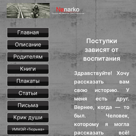
Главная
Поступки
Описание
зависят от
Родителям
воспитания
Книги
Здравствуйте! Хочу
Плакаты
рассказать вам
свою историю. У
Статьи
меня есть друг.
Письма
Вернее, когда — то
был. Человек,
Крик души
которому я могла
УММЭЙ «Тюрьма»
рассказать всё!