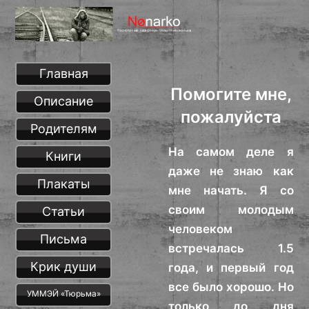
Главная
Помогите мне,
Описание
пожалуйста
Родителям
На самом деле я
Книги
даже не знаю как
Плакаты
мне начать. Я со
своим молодым
Статьи
человеком
Письма
встречалась 1.5
Крик души
года, и первый год
все было хорошо. Но
УММЭЙ «Тюрьма»
только до дня