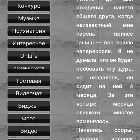
Конкурс
рождения нашего
общего друга, когда
Музыка
неизвестный мне
Психиатрия
парень принес
гашиш — все пошло
Интересное
наперекосяк. Я не
Dr.Life
думала, что он будет
пробовать эту дурь,
Избавь и прости
но оказалось, он
Гостевая
сидит на ней 4
Видеочат
месяца. За эти
четыре месяца
Виджет
слишком многое
Фото
поменялось.
Начались ссоры,
Видео
скандалы, человек