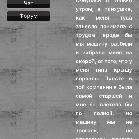
Очнулась я только
Чат
утром, в психушке,
Форум
как меня туда
занесло понимала с
трудом, вроде бы
мы машину разбили
и забрали меня на
скорой, от того, что у
меня типа крышу
сорвало. Просто в
той компании я была
самой старшей и
мне бы влетело бы
по полной, но
машину мы не
трогали, но