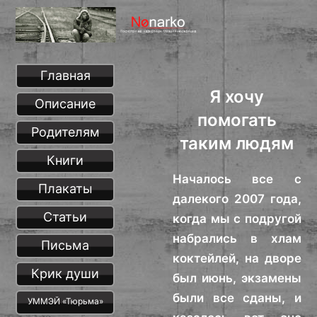
Главная
Я хочу
Описание
помогать
Родителям
таким людям
Книги
Началось все с
Плакаты
далекого 2007 года,
Статьи
когда мы с подругой
набрались в хлам
Письма
коктейлей, на дворе
Крик души
был июнь, экзамены
были все сданы, и
УММЭЙ «Тюрьма»