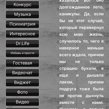
казалось вот оно
Конкурс
долгожданное лето,
каникулы. Да, если
Музыка
бы не этот случай,
Психиатрия
который перевернул
Интересное
всю мою жизнь,
случилось то, чего я
Dr.Life
наверное меньше
Избавь и прости
всего ждала, причем
мы не только
Гостевая
страшно бухали, я
Видеочат
еще и дышала
лаком, причем
Виджет
подруга тоже была
Фото
не против дыхнуть
Видео
вместе с нами.