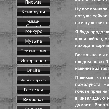
Письма
Ну вот приняла 
Крик души
вот уже сейчас 
УММЭЙ
не ищу легких п
«Тюрьма»
Конкурс
Я буду продолжа
как и сейчас, м
Музыка
находить вариа
Психиатрия
Возможно, вы по
Интересное
следом совет 
извините за тав
Dr.Life
Понимаю, что сл
Избавь и прости
пожалуйста. Не
Гостевая
голове прям на
в инвалидную к
Видеочат
думает… Вот в т