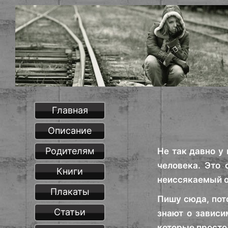
Главная
Описание
Родителям
Не так давно у
человека. Это 
Книги
неиссякаемый 
Плакаты
Пишу сюда, пото
Статьи
знают о зависи
которые просто