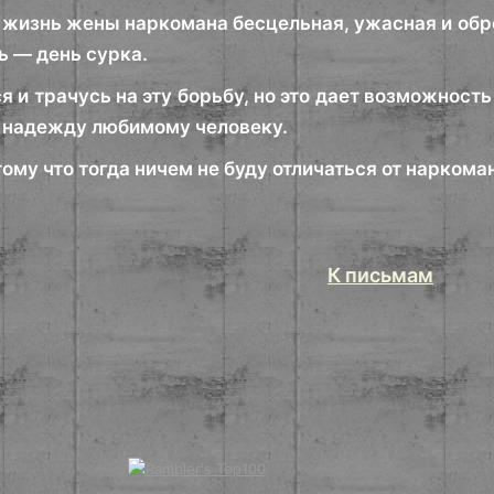
о жизнь жены наркомана бесцельная, ужасная и обре
ь — день сурка.
я и трачусь на эту борьбу, но это дает возможност
и надежду любимому человеку.
тому что тогда ничем не буду отличаться от нарком
К письмам