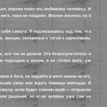
ться, вернее помогать любимому человеку. И
его, пока не поздно\». Вполне логично, но я
т себя самого. Я подписываюсь под тем, что
а, эмоции, связанные с тягой к наркотикам,
 все так не делали. Это безрезультатно\» и
им подходом к жизни, я не готова жить, уж
ерю в бога, не кидайте в меня камни за это,
ысшие силы или ждать помощи ниоткуда. В
озвучу: если будет совсем край — отправлю
акие решения, но если человек уже сам не