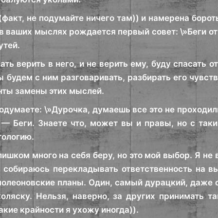
(факт, не подумайте ничего там)) и намерена боро
в ваших мыслях рождается первый совет: \»Беги от н
утей.
ть верить в него, и не верить ему, буду спасать о
ы будем с ним разговаривать, разбирать его чувств
нты замены этих мыслей.
думаете: \»Дурочка, думаешь все это не проходили,
1 — Беги. Знаете что, может вы и правы, но с так
тологию.
ишком много на себя беру, но это мой выбор. Я не в
 собираюсь перекладывать ответственность на в
полеоновские планы. Один, самый дурацкий, даже 
оляску. Нельзя, наверно, за других принимать т
акие крайности я ухожу иногда)).