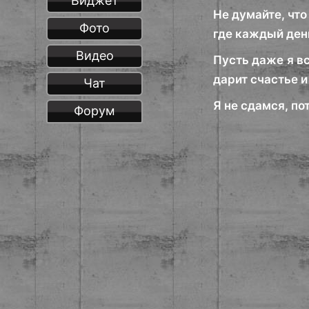
Виджет
Не думайте, чт
Фото
где каждый ден
Видео
Пусть даже я вс
дарит счастье 
Чат
Я не сдамся, по
Форум