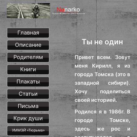
Главная
Ты не один
Описание
Родителям
Привет всем. Зовут
меня Кирилл, я из
Книги
города Томска (это в
Плакаты
западной сибири).
Хочу поделиться
Статьи
своей историей.
Письма
Родился я в 1986г. В
Крик души
городе Томске,
здесь же рос и
УММЭЙ «Тюрьма»