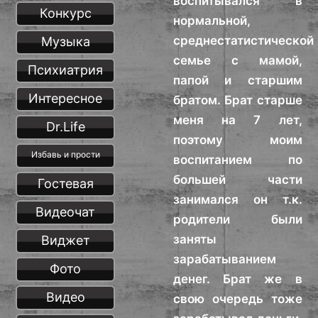
воспитывался в
Конкурс
нормальной,
среднестатистической
Музыка
семье с мамой,
Психиатрия
папой и старшим
Интересное
братом. Брат старше
меня на 7 лет,
Dr.Life
поэтому моим
Избавь и прости
воспитанием по
большей части
Гостевая
занимался он т.к.
Видеочат
родители были
заняты
Виджет
зарабатыванием
Фото
денег. Брат же в
Видео
свою очередь тоже