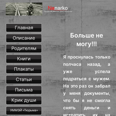
Главная
Больше не
Описание
могу!!!
Родителям
Я проснулась только
Книги
полчаса назад, а
Плакаты
уже успела
подраться с мужем.
Статьи
На это раз он забрал
Письма
у меня документы,
Крик души
что бы я не смогла
снять деньги и
УММЭЙ «Тюрьма»
истратить их на