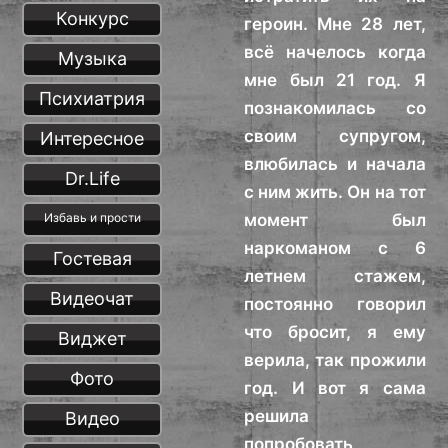
Конкурс
героин. Мне 28 лет,
всё начелось когда
Музыка
мне был 21 год. Я
Психиатрия
познакомилась со
своим супругом,
Интересное
влюбилась и начала
Dr.Life
с ним жить. Он на тот
момент был
Избавь и прости
наркоманом с 6
Гостевая
летнем стажем,
Видеочат
постоянно говорил
что бросит, я ему
Виджет
верила, так прожили
Фото
год. И вот я сама
решила
Видео
попробовать,