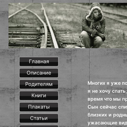
Главная
Описание
Многих я уже по
Родителям
я не хочу спать
Книги
время что мы пр
Плакаты
Сын сейчас спит
близких и родн
Статьи
ужасающие виде