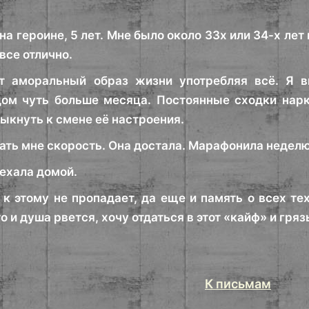
на героине, 5 лет. Мне было около 33х или 34-х лет 
 все отлично.
т аморальный образ жизни употребляя всё. Я ви
ом чуть больше месяца. Постоянные сходки нарк
ыкнуть к смене её настроения.
ать мне скорость. Она достала. Марафонила неделю
уехала домой.
 к этому не пропадает, да еще и память о всех т
 и душа рвется, хочу отдаться в этот «кайф» и грязь
К письмам