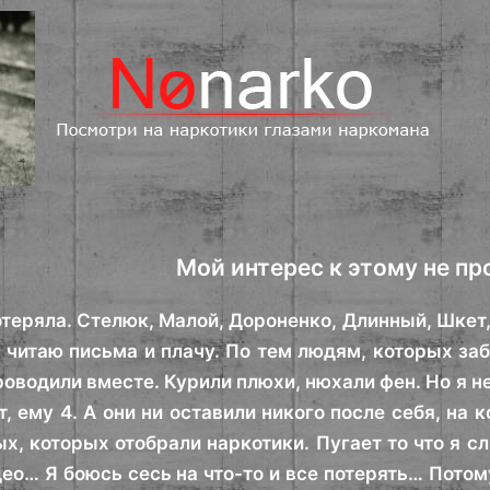
Мой интерес к этому не п
теряла. Стелюк, Малой, Дороненко, Длинный, Шкет, 
, читаю письма и плачу. По тем людям, которых за
оводили вместе. Курили плюхи, нюхали фен. Но я не
, ему 4. А они ни оставили никого после себя, на 
ых, которых отобрали наркотики. Пугает то что я 
о… Я боюсь сесь на что-то и все потерять… Потом