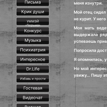
Письма
меня изнутри.
Крик души
Мой отец сидел 
не курит. У него
УММЭЙ
«Тюрьма»
Моя мать веде
Конкурс
выдержала ряд
Музыка
успеваешь прив
Психиатрия
Попросила дост
Интересное
Я опомнилась, 
Но мой интерес
Dr.Life
увижу… Пишу это
Избавь и прости
Гостевая
Видеочат