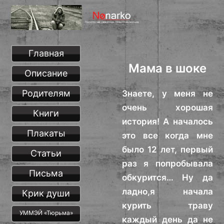
Главная
Мама в шоке
Описание
Родителям
Знаете, у меня не
очень хорошая
Книги
история! А началось
Плакаты
это все когда мне
было 12 лет, первый
Статьи
раз я попробывала
Письма
обкурится… Ну да
ладно,я начала
Крик души
курить траву
УММЭЙ «Тюрьма»
каждый день да не