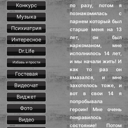
Конкурс
по разу, потом я
познакомилась с
Музыка
парнем который был
Психиатрия
старше меня на 13
лет, он был
Интересное
наркоманом, мне
Dr.Life
исполнилось 14 лет,
и мы начали жить! И
Избавь и прости
как то раз он
Гостевая
вмазался, и мне
Видеочат
захотелось тоже, и
вот в свои 14 я
Виджет
попробывала
Фото
героин! Мне очень
понравилось
Видео
состояние! Потом