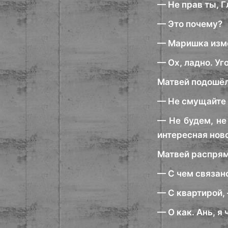
— Не прав ты, 
— Это почему?
— Маришка изме
— Ох, ладно. Уг
Матвей подошёл
— Не смущайте
— Не будем, не
интересная ново
Матвей распрям
— С чем связан
— С квартирой, 
— О как. Ань, я