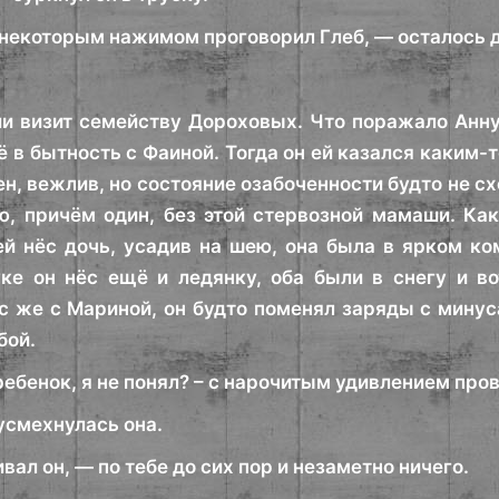
 некоторым нажимом проговорил Глеб, — осталось д
и визит семейству Дороховых. Что поражало Анну,
ё в бытность с Фаиной. Тогда он ей казался каким
н, вежлив, но состояние озабоченности будто не сх
ю, причём один, без этой стервозной мамаши. Ка
ей нёс дочь, усадив на шею, она была в ярком к
ке он нёс ещё и ледянку, оба были в снегу и во
с же с Мариной, он будто поменял заряды с минус
бой.
ебенок, я не понял? – с нарочитым удивлением пров
усмехнулась она.
вал он, — по тебе до сих пор и незаметно ничего.