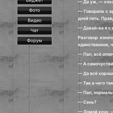
Виджет
— Да уж, — хохо
Фото
— Говорила с в
дней пять. Прав
Видео
— Давай-ка я с 
Чат
Разговор конеч
Форум
единственное, ч
— Пап, всё отли
— А самочустви
— Да всё хорошо
— Так а чего та
— Пап, нормаль
— Сень?
— Домой хочу, —