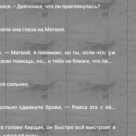
лся. – Девчонка, что ли приглянулась?
яла она глаза на Матвея.
 — Матвей, я понимаю, но ты, если что, уж
 свою помощь, но… к тебе он ближе, что ли…
сё сильнее.
вольно сдвинула брови, — Раиса эта с её…
в голове бардак, он быстро всё выстроит в
 сжал ей руку.