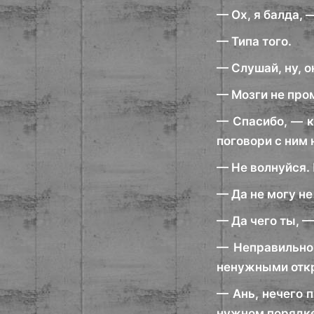
— Ох, я балда, 
— Типа того.
— Слушай, ну, о
— Мозги не про
— Спасибо, — к
поговори с ним 
— Не волнуйся.
— Да не могу не
— Да чего ты, —
— Неправильно 
ненужными отк
— Ань, нечего 
нужном порядке