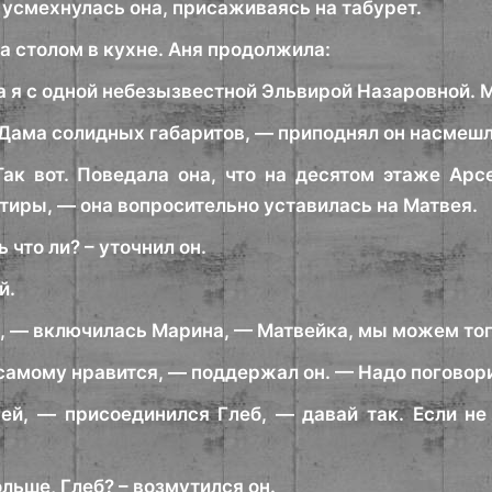
 усмехнулась она, присаживаясь на табурет.
а столом в кухне. Аня продолжила:
 я с одной небезызвестной Эльвирой Назаровной. М
. Дама солидных габаритов, — приподнял он насмешл
ак вот. Поведала она, что на десятом этаже Ар
тиры, — она вопросительно уставилась на Матвея.
 что ли? – уточнил он.
й.
о, — включилась Марина, — Матвейка, мы можем тог
 самому нравится, — поддержал он. — Надо поговори
ей, — присоединился Глеб, — давай так. Если не 
льше, Глеб? – возмутился он.