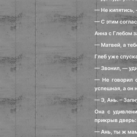
— Не кипятись, 
— С этим соглас
Анна с Глебом 
— Матвей, а теб
Глеб уже спуска
— Звонил, — уди
— Не говорил о
успешная, а он 
— Э, Ань. – Зап
Она с удивлени
прикрыв дверь:
— Ань, ты ж ма