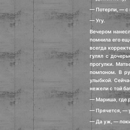
— Потерпи, — с
— Угу.
Вечером нанесл
помнила его ещ
всегда корректе
гулял с дочерь
прогулки. Матв
помпоном. В ру
улыбкой. Сейча
нежели с той ба
— Мариша, где р
— Прячется, — 
— Да уж, — поки