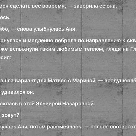
ся сделать всё вовремя, — заверила её она.
есь.
ибо, — снова улыбнулась Аня.
нулась и медленно побрела по направлению к скв
а же вспыхнули таким любимым теплом, глядя на Гл
осил:
?
нашла вариант для Матвея с Мариной, — воодушевлё
 удивился он.
еклась с этой Эльвирой Назаровной.
к зовут?
нулась Аня, потом рассмеялась, — полное соответс