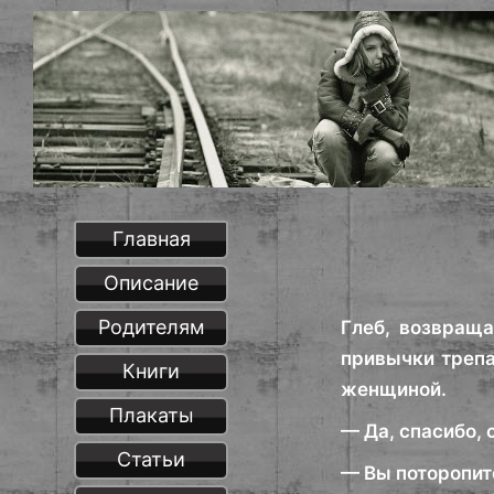
Главная
Описание
Родителям
Глеб, возвраща
привычки трепа
Книги
женщиной.
Плакаты
— Да, спасибо, 
Статьи
— Вы поторопите