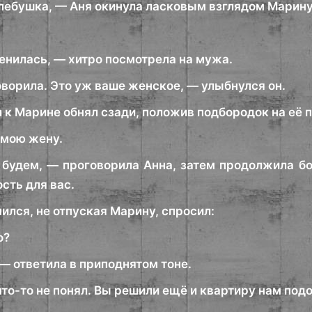
Глебушка, — Аня окинула ласковым взглядом Марину
нилась, — хитро посмотрела на мужа.
оворила. Это уж ваше женское, — улыбнулся он.
 к Марине обнял сзади, положив подбородок на её п
 мою жену.
 будем, — проговорила Анна, затем продолжила бо
сть для вас.
ился, не отпуская Марину, спросил:
о?
— ответила в приподнятом тоне.
 что-то не понял. Вы решили ещё и квартиру нам подо