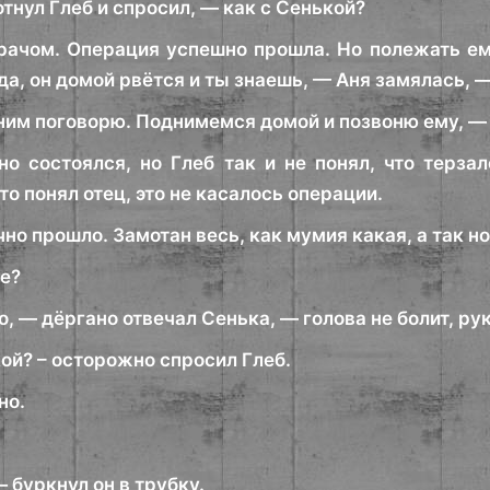
тнул Глеб и спросил, — как с Сенькой?
рачом. Операция успешно прошла. Но полежать ем
да, он домой рвётся и ты знаешь, — Аня замялась, 
ним поговорю. Поднимемся домой и позвоню ему, — 
но состоялся, но Глеб так и не понял, что терза
то понял отец, это не касалось операции.
чно прошло. Замотан весь, как мумия какая, а так н
е?
, — дёргано отвечал Сенька, — голова не болит, рука
кой? – осторожно спросил Глеб.
но.
 буркнул он в трубку.