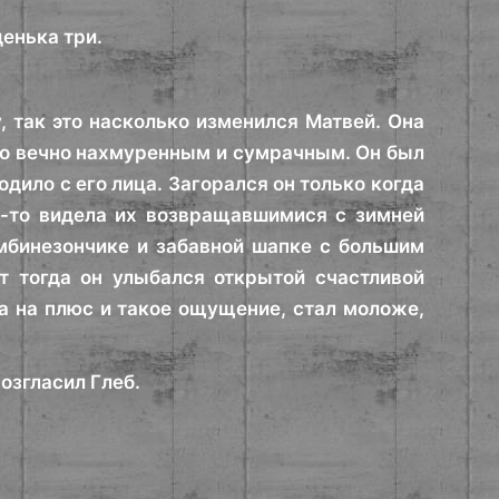
енька три.
 так это насколько изменился Матвей. Она
-то вечно нахмуренным и сумрачным. Он был
одило с его лица. Загорался он только когда
к-то видела их возвращавшимися с зимней
омбинезончике и забавной шапке с большим
т тогда он улыбался открытой счастливой
а на плюс и такое ощущение, стал моложе,
озгласил Глеб.