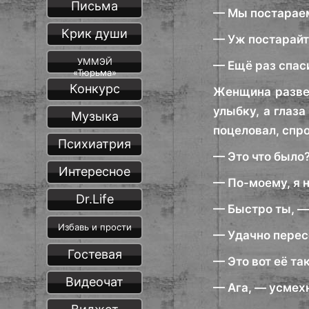
Письма
— Мы постараем
Крик души
— Уж постарайт
УММЭЙ
— Ещё раз спас
«Тюрьма»
Конкурс
Женщина развер
улыбку, а глаз
Музыка
поцеловал, спр
Психиатрия
— Это что было
Интересное
— По-моему, я 
Dr.Life
— Быстро ты, —
Избавь и прости
— Удачно перес
Гостевая
— Это вот её та
Видеочат
— Ага, — усмех