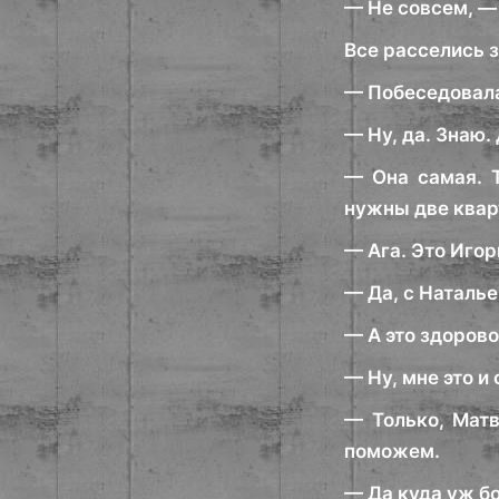
— Не совсем, —
Все расселись з
— Побеседовала
— Ну, да. Знаю
— Она самая. Т
нужны две квар
— Ага. Это Игорь
— Да, с Наталье
— А это здоров
— Ну, мне это и
— Только, Матв
поможем.
— Да куда уж бо