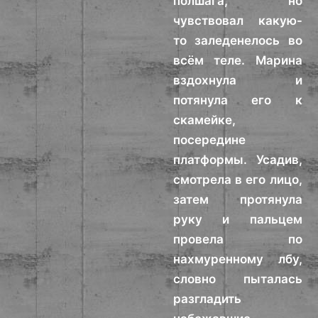
полшага, но
чувствовал какую-
то заледенелось во
всём теле. Марина
вздохнула и
потянула его к
скамейке,
посередине
платформы. Усадив,
смотрела в его лицо,
затем протянула
руку и пальцем
провела по
нахмуренному лбу,
словно пыталась
разгладить