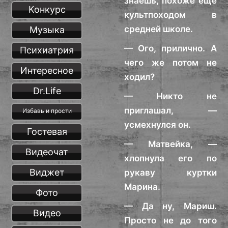
знаешь, похоже ещё
Конкурс
культпоходом в
средней школе.
Музыка
— Ого, прилично. А
Психиатрия
чего же потом не
Интересное
ходил?
Dr.Life
— Никто не
приглашал, —
Избавь и прости
усмехнулся он.
Гостевая
— Матвейка, —
Видеочат
хлопнула его по
Виджет
рукаву куртки
Марина.
Фото
— Да ну, Мариш.
Видео
Просто не до того