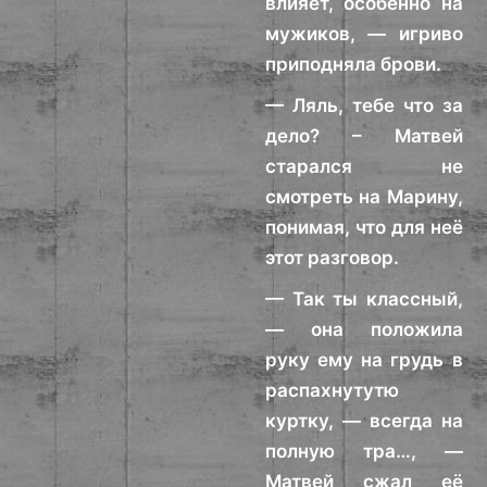
влияет, особенно на
мужиков, — игриво
приподняла брови.
— Ляль, тебе что за
дело? – Матвей
старался не
смотреть на Марину,
понимая, что для неё
этот разговор.
— Так ты классный,
— она положила
руку ему на грудь в
распахнутутю
куртку, — всегда на
полную тра…, —
Матвей сжал её