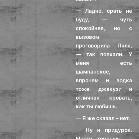
— Ладно, орать не
буду, — чуть
спокойнее, но с
вызовом
проговорила Ляля,
— так поехали. У
меня есть
шампанское,
впрочем и водка
тоже, джакузи и
отличная кровать,
как ты любишь.
— Я же сказал – нет.
— Ну и придурок.
Много теряешь, —