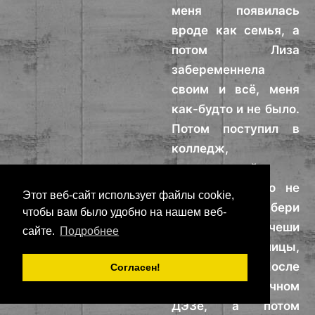
меня появилась
вроде как семья, а
потом Лиза
забеременнела
своим и всё, меня
как-будто и не было.
Потом поступил в
колледж,
строительный.
Выбора особого не
Этот веб-сайт использует файлы cookie,
предлагали, бери
чтобы вам было удобно на нашем веб-
что дают или чеши
сайте.
Подробнее
убирать улицы,
например. После
Согласен!
работал в обычном
ДЭЗе, а потом