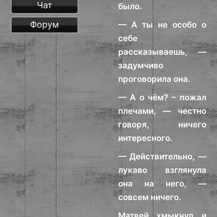
Чат
было.
Форум
— А ты не особо о
себе
рассказываешь, —
задумчиво
проговорила она.
— А о чём? – пожал
плечами, — честно
говоря, ничего
интересного.
— Действительно, —
лукаво взглянула
она на него, —
совсем ничего.
Матвей хмыкнул и