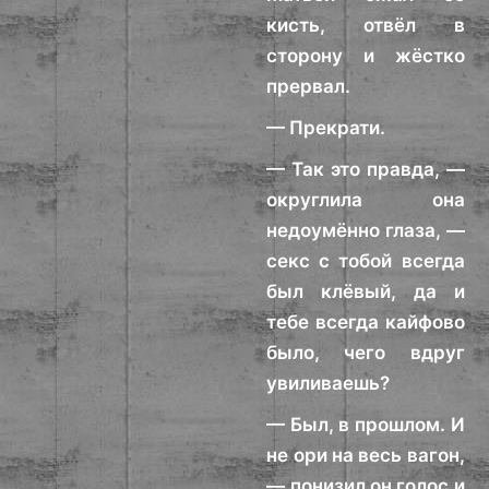
кисть, отвёл в
сторону и жёстко
прервал.
— Прекрати.
— Так это правда, —
округлила она
недоумённо глаза, —
секс с тобой всегда
был клёвый, да и
тебе всегда кайфово
было, чего вдруг
увиливаешь?
— Был, в прошлом. И
не ори на весь вагон,
— понизил он голос и