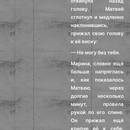
откинула назад
голову. Матвей
сглотнул и медленно
наклонившись,
прижал свою голову
к её виску:
— Не могу без тебя.
Марина, словно ещё
больше напряглась
и, как показалось
Матвею, через
долгие несколько
минут, провела
рукой по его спине.
Он прижал ещё
крепче её к себе.