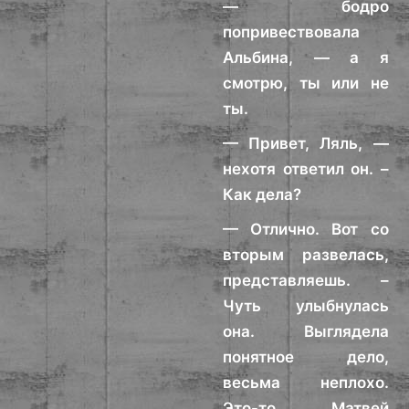
— бодро
попривествовала
Альбина, — а я
смотрю, ты или не
ты.
— Привет, Ляль, —
нехотя ответил он. –
Как дела?
— Отлично. Вот со
вторым развелась,
представляешь. –
Чуть улыбнулась
она. Выглядела
понятное дело,
весьма неплохо.
Это-то Матвей