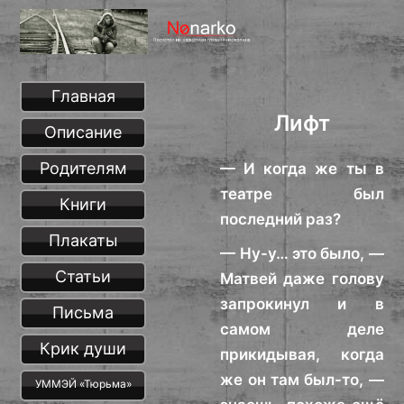
Главная
Лифт
Описание
Родителям
— И когда же ты в
театре был
Книги
последний раз?
Плакаты
— Ну-у… это было, —
Статьи
Матвей даже голову
запрокинул и в
Письма
самом деле
Крик души
прикидывая, когда
же он там был-то, —
УММЭЙ «Тюрьма»