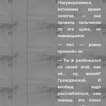
Покувыркаемся,
вспомним время
золотое, — она
провела пальчиком
по его щеке, он
поморщился.
— Нет, — ровно
произнёс он.
— Ты ж разбежался
со своей этой, как
её… ну, женой?
Гражданской. И
вообще, надо
расслабляться, сам
знаешь, это плохо