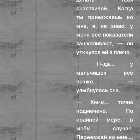
счастливой. Когда
ты приезжаешь ко
мне, я, не знаю, у
меня все показатели
зашкаливают, — он
уткнулся ей в плечо.
— Н-да… у
мальчишек всё
позже, —
улыбнулась она.
— Хм-м… точно
подмечено. По
крайней мере, в
моём случае.
Переезжай ко мне…,