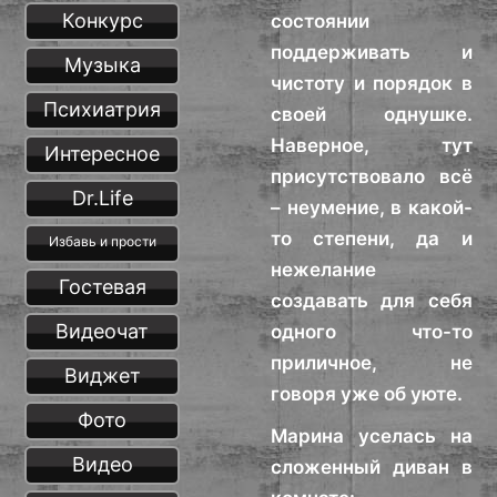
Конкурс
состоянии
поддерживать и
Музыка
чистоту и порядок в
Психиатрия
своей однушке.
Наверное, тут
Интересное
присутствовало всё
Dr.Life
– неумение, в какой-
то степени, да и
Избавь и прости
нежелание
Гостевая
создавать для себя
Видеочат
одного что-то
приличное, не
Виджет
говоря уже об уюте.
Фото
Марина уселась на
Видео
сложенный диван в