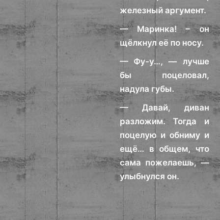
железный аргумент.
— Маринка! – он
щёлкнул её по носу.
— Фу-у…, — лучше
бы поцеловал,
надула губы.
— Давай, диван
разложим. Тогда и
поцелую и обниму и
ещё… в общем, что
сама пожелаешь, —
улыбнулся он.