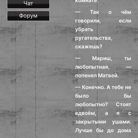
комнате:
Чат
— Так о чём
Форум
говорили, если
убрать
ругательства,
скажешь?
— Мариш, ты
любопытная, —
попенял Матвей.
— Конечно. А тебе не
было бы
любопытно? Стоят
вдвоём, а я с
закрытыми ушами.
Лучше бы до дома