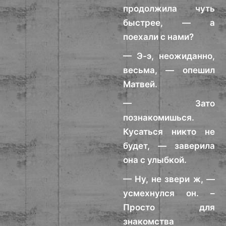
продолжила чуть
быстрее, — а
поехали с нами?
— Э-э, неожиданно,
весьма, — опешил
Матвей.
— Зато
познакомишься.
Кусаться никто не
будет, — заверила
она с улыбкой.
— Ну, не звери ж, —
усмехнулся он. –
Просто для
знакомства