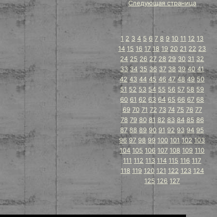
Следующая страница
1
2
3
4
5
6
7
8
9
10
11
12
13
14
15
16
17
18
19
20
21
22
23
24
25
26
27
28
29
30
31
32
33
34
35
36
37
38
39
40
41
42
43
44
45
46
47
48
49
50
51
52
53
54
55
56
57
58
59
60
61
62
63
64
65
66
67
68
69
70
71
72
73
74
75
76
77
78
79
80
81
82
83
84
85
86
87
88
89
90
91
92
93
94
95
96
97
98
99
100
101
102
103
104
105
106
107
108
109
110
111
112
113
114
115
116
117
118
119
120
121
122
123
124
125
126
127