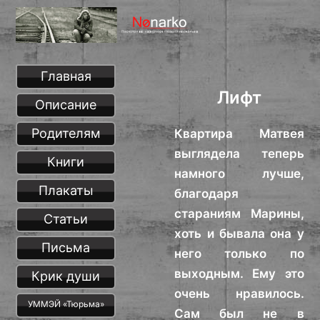
Главная
Лифт
Описание
Родителям
Квартира Матвея
выглядела теперь
Книги
намного лучше,
Плакаты
благодаря
стараниям Марины,
Статьи
хоть и бывала она у
Письма
него только по
выходным. Ему это
Крик души
очень нравилось.
УММЭЙ «Тюрьма»
Сам был не в