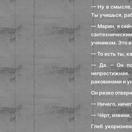
— Ну в смысле,
Ты учишься, ра
— Марин, я сей
сантехническим
учеником. Это в
— То есть ты, к
— Да. – Он по
непрестижная.
раковинами и ун
Он резко отверн
— Ничего, ничег
— Чёрт, извини,
Глеб укоризнен