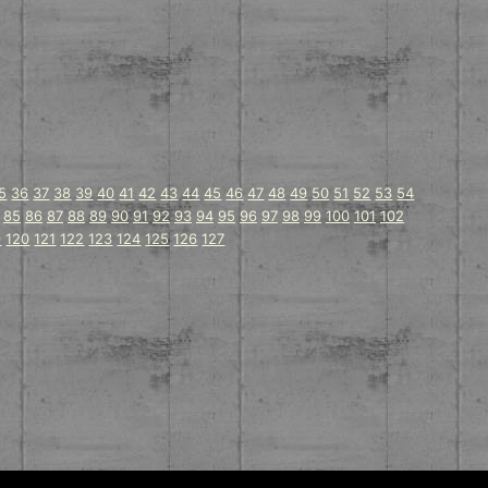
5
36
37
38
39
40
41
42
43
44
45
46
47
48
49
50
51
52
53
54
85
86
87
88
89
90
91
92
93
94
95
96
97
98
99
100
101
102
9
120
121
122
123
124
125
126
127