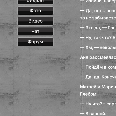
Виджет
— Извини, навер
Фото
— Да, нет… поч
то не забываетс
Видео
— Это да, — Гле
Чат
— Ну, так что?
Форум
— Хм, — невольн
Аня рассмеялась
— Пойдём в ком
— Да, да. Конеч
Матвей и Марин
Глебом:
— Ну что? – спр
— В ванной.