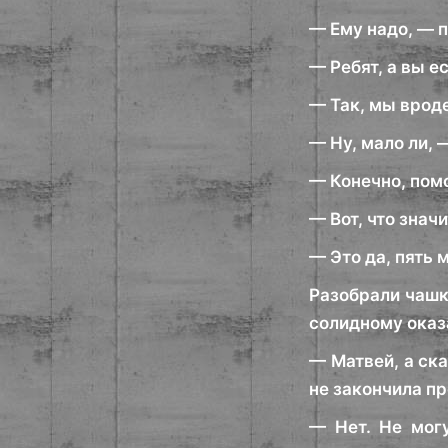
— Ему надо, — 
— Ребят, а вы е
— Так, мы вроде
— Ну, мало ли, 
— Конечно, пом
— Вот, что знач
— Это да, пять 
Разобрали чашки
солидному оказ
— Матвей, а ска
не закончила п
— Нет. Не могу