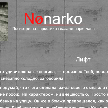
Лифт
то удивительная женщина, — произнёс Глеб, повор
 внезапно холодно, заговорила.
подумай, что я это сделала, из-за своего сына или 
 не похож. Ни характером, ни внешностью. Просто н
бенка на улицу. Он же в бомжа превращался, как 
слова, Глеб внимательно наблюдал за нею. – Как сч