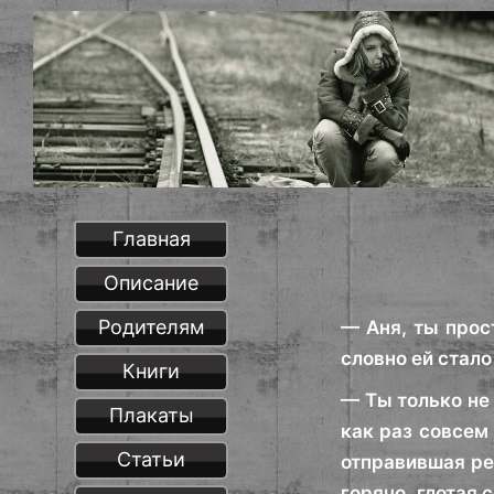
Главная
Описание
Родителям
— Аня, ты прос
словно ей стало
Книги
— Ты только не 
Плакаты
как раз совсем
Статьи
отправившая ре
горячо, глотая 