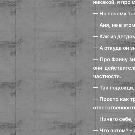
никакой, я про 
— Но почему тог
— Аня, не в это
— Как из детдо
— А откуда он з
— Про Фаину зна
они действител
частности.
— Так подожди, 
— Просто как т
ответственность
— Ничего себе, 
— Что потом? – 