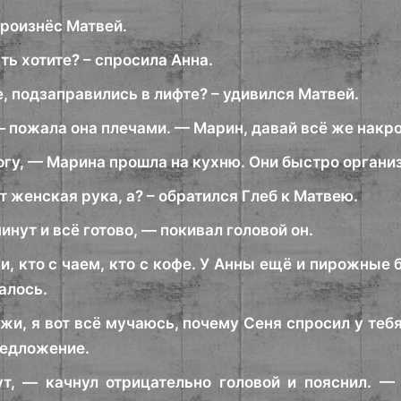
произнёс Матвей.
сть хотите? – спросила Анна.
, подзаправились в лифте? – удивился Матвей.
— пожала она плечами. — Марин, давай всё же накр
огу, — Марина прошла на кухню. Они быстро организ
ит женская рука, а? – обратился Глеб к Матвею.
минут и всё готово, — покивал головой он.
, кто с чаем, кто с кофе. У Анны ещё и пирожные б
алось.
жи, я вот всё мучаюсь, почему Сеня спросил у тебя
редложение.
т, — качнул отрицательно головой и пояснил. — 