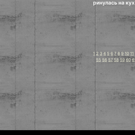
ринулась на ку
1
2
3
4
5
6
7
8
9
10
11
55
56
57
58
59
60
6