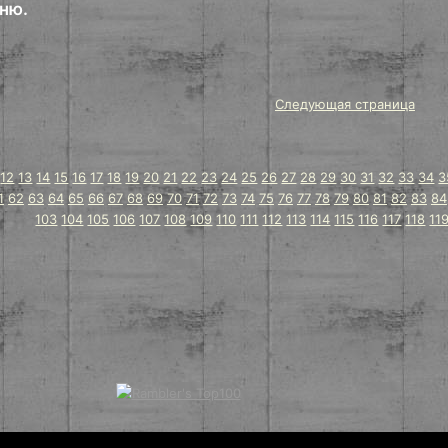
хню.
Следующая страница
12
13
14
15
16
17
18
19
20
21
22
23
24
25
26
27
28
29
30
31
32
33
34
3
1
62
63
64
65
66
67
68
69
70
71
72
73
74
75
76
77
78
79
80
81
82
83
84
103
104
105
106
107
108
109
110
111
112
113
114
115
116
117
118
11