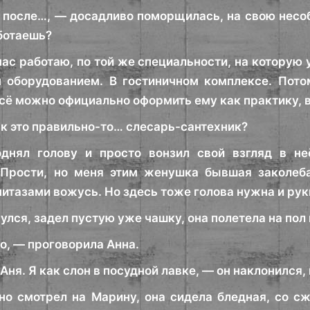
 после…, — досадливо поморщилась, на свою несоб
ботаешь?
час работаю, по той же специальности, на котору
 оборудованием. В гостиничном комплексе. Пото
сё можно официально оформить ему как практику, в
ак это правильно-то… слесарь-сантехник?
днял голову и просто вонзил свой взгляд в неё
 Прости, но меня этим женушка бывшая заколеба
итазами вожусь. Но здесь тоже голова нужна и руки
улся, задел пустую уже чашку, она полетела на пол
о, — проговорила Анна.
 Аня. Я как слон в посудной лавке, — он наклонился
но смотрел на Марину, она сидела бледная, со с