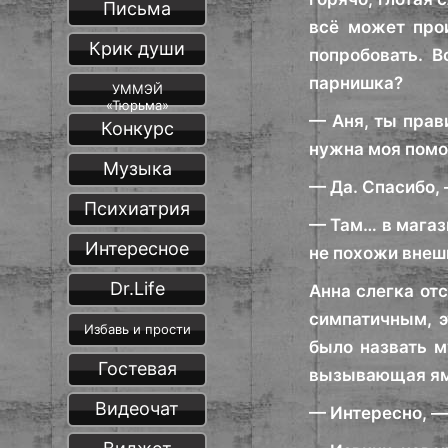
Письма
всё может прои
Крик души
попробовать. В
парнишка?
УММЭЙ
«Тюрьма»
— Аня, ты прав
Конкурс
нужна моя помо
Музыка
— Да. Спасибо, 
Психиатрия
— Там… в магаз
Интересное
не похожи внеш
Dr.Life
Анна слегка отс
симпатичным, э
Избавь и прости
было назвать м
Гостевая
вызывающая ямо
Видеочат
— Интересно, —