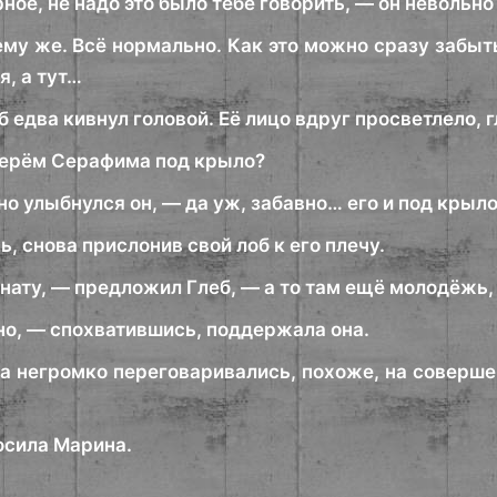
ное, не надо это было тебе говорить, — он невольн
ему же. Всё нормально. Как это можно сразу забыть
я, а тут…
б едва кивнул головой. Её лицо вдруг просветлело, г
 Берём Серафима под крыло?
о улыбнулся он, — да уж, забавно… его и под крыло
, снова прислонив свой лоб к его плечу.
нату, — предложил Глеб, — а то там ещё молодёжь, 
но, — спохватившись, поддержала она.
а негромко переговаривались, похоже, на соверше
осила Марина.