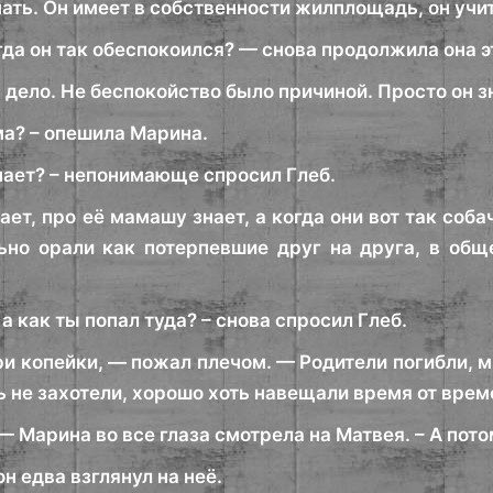
мать. Он имеет в собственности жилплощадь, он учитс
да он так обеспокоился? — снова продолжила она э
м дело. Не беспокойство было причиной. Просто он зн
ма? – опешила Марина.
нает? – непонимающе спросил Глеб.
ет, про её мамашу знает, а когда они вот так соба
ьно орали как потерпевшие друг на друга, в общ
а как ты попал туда? – снова спросил Глеб.
ри копейки, — пожал плечом. — Родители погибли, м
 не захотели, хорошо хоть навещали время от врем
— Марина во все глаза смотрела на Матвея. – А пот
он едва взглянул на неё.