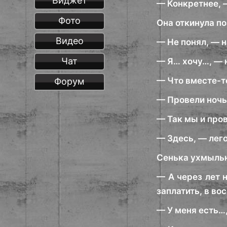
Виджет
— Конкретнее, —
Фото
Она откинула по
Видео
— Не понял, — н
Чат
— Я… хочу…, — 
— Что вместе-то
Форум
— Провели ночь
— Так мы и про
— Здесь, — лего
Сенька ухмыльн
— А через лет 
заплатить, в во
— У меня есть…,