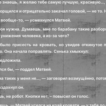
е знаешь, я желаю тебе самую лучшую, красивую…,
орщился и отрицательно закачал головой, — не то. 
 вообще-то, — усмехнулся Матвей.
оя нужна. Думаешь, мне по барабану такие разборк
 унижения человека, а из-за чего?
было присесть на кровать, но увидев откинутое 
о. Она начала поправлять. Сенька хмыкнул:
редложила.
лся бы, — поддел Матвей.
на таких у меня не…, — заговорил возмущённо, пото
вздохнул он.
ь, не робот. Кнопки нет, – повысил он голос.
щь, — Матвей уселся на край кровати, — у тебя до 