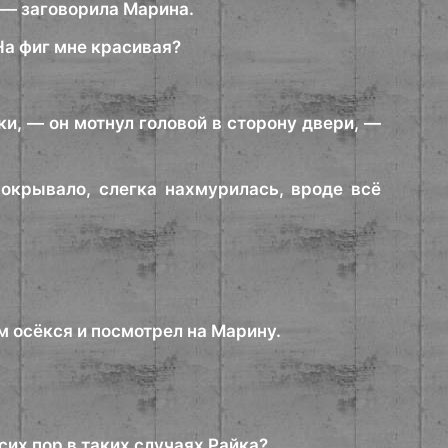
 — заговорила Марина.
На фиг мне красивая?
и, — он мотнул головой в сторону двери, —
покрывало, слегка нахмурилась, вроде всё
м осёкся и посмотрел на Марину.
сих пор в таких случаях Райка?