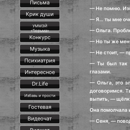
Письма
— Не помню. Из
Крик души
— Я… ты мне оч
УММЭЙ
— Ольга. Пробле
«Тюрьма»
Конкурс
— Но ты же мен
Музыка
— Не стоит, — п
Психиатрия
— Ты был так 
глазами.
Интересное
— Ольга, это э
Dr.Life
договоримся. Ты
Избавь и прости
выпить, — щёлкн
Гостевая
Она помолчала и
Видеочат
— Сеня, — повод