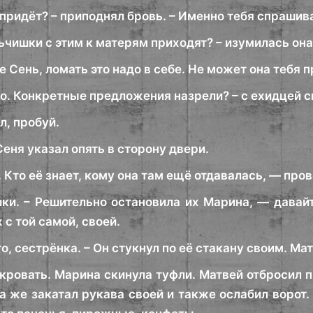
 придёт? – приподнял бровь. – Именно тебя спрашив
чишки с этим к матерям приходят? – изумилась она
е Сень, ломать это надо в себе. Не может она тебя 
о. Конкретные предложения назрели? – с ехидцей с
л, пробуй.
 Сеня указал опять в сторону двери.
. Кто её знает, кому она там ещё отдавалась, — про
ки. – Решительно остановила их Марина, — давайт
 с той самой, своей.
о, сестрёнка. – Он стукнул по её стакану своим. Ма
 кровать. Марина скинула туфли. Матвей отбросил п
а же закатал рукава своей и также ослабил ворот