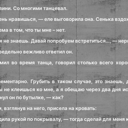
вини. Со многими танцевал.
ень нравишься, — еле выговорила она. Сенька вздох
ма в том, что ты мне – нет.
я не знаешь. Давай попробуем встретиться…, — нер
редельно вежливо ответил он.
мил во время танца, говорил столько всего хор
лементарно. Грубить в таком случае, это знаешь,
 не клеишься ко мне, а я обещаю через два дня исч
ул он по бутылке, — как?
, взглянув на него, присела на кровать:
ила рукой по покрывалу, — тогда сделай для меня 