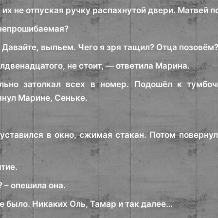
 их не отпуская ручку распахнутой двери. Матвей п
 непрошибаемая?
 Давайте, выпьем. Чего я зря тащил? Отца позовём
лдвенадцатого, не стоит, — ответила Марина.
льно затолкал всех в номер. Подошёл к тумбочк
янул Марине, Сеньке.
 уставился в окно, сжимая стакан. Потом поверну
тие.
 – опешила она.
е было. Никаких Оль, Тамар и так далее…