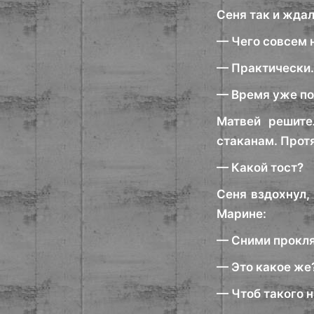
Сеня так и ждал
— Чего совсем
— Практически.
— Время уже по
Матвей решите
стаканам. Прот
— Какой тост?
Сеня вздохнул,
Марине:
— Сними прокля
— Это какое же?
— Чтоб такого н