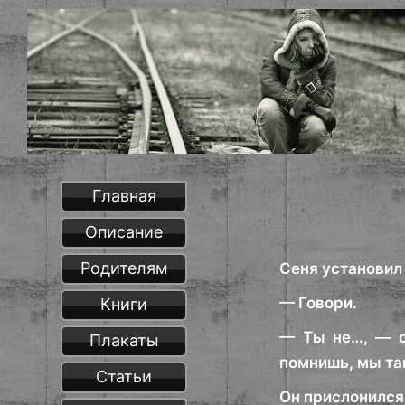
Главная
Описание
Родителям
Сеня установил 
— Говори.
Книги
— Ты не…, — о
Плакаты
помнишь, мы та
Статьи
Он прислонился 