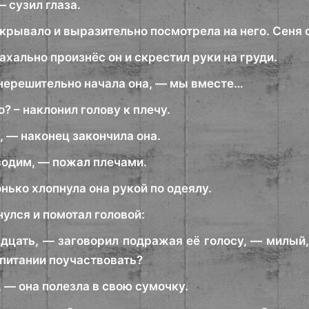
 сузил глаза.
крывало и выразительно посмотрела на него. Сеня 
ахально произнёс он и скрестил руки на груди.
нерешительно начала она, — мы вместе…
? – наклонил голову к плечу.
, — наконец закончила она.
водим, — пожал плечами.
нько хлопнула она рукой по одеялу.
улся и помотал головой:
ндцать, — заговорил подражая её голосу, — милый
спитании поучаствовать?
 — она полезла в свою сумочку.