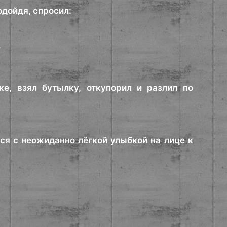
одойдя, спросил:
?
е, взял бутылку, откупорил и разлил по
лся с неожиданно лёгкой улыбкой на лице к