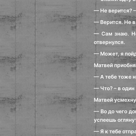
— Не верится? –
— Верится. Не в
— Сам знаю. Но
отвернулся.
— Может, я пой
Матвей приобнял
— А тебе тоже н
— Что? – в один
Матвей усмехну
— Во до чего д
успеешь огляну
— Я к тебе отпр