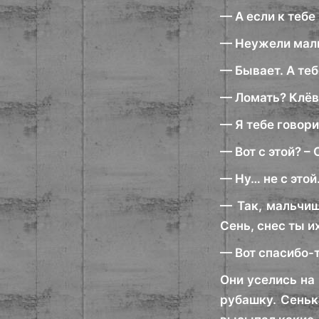
— А если к тебе
— Неужели маль
— Бывает. А теб
— Ломать? Клёв
— Я тебе говори
— Вот с этой? –
— Ну… не с этой
— Так, мальчиш
Сень, снес ты их
— Вот спасибо-т
Они уселись на
рубашку. Сеньк