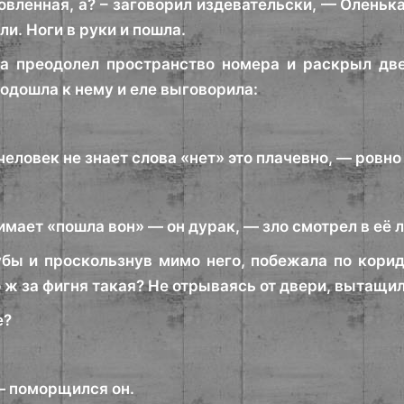
вленная, а? – заговорил издевательски, — Оленька
ли. Ноги в руки и пошла.
а преодолел пространство номера и раскрыл две
одошла к нему и еле выговорила:
человек не знает слова «нет» это плачевно, — ровно
имает «пошла вон» — он дурак, — зло смотрел в её 
бы и проскользнув мимо него, побежала по корид
 ж за фигня такая? Не отрываясь от двери, вытащи
е?
 — поморщился он.