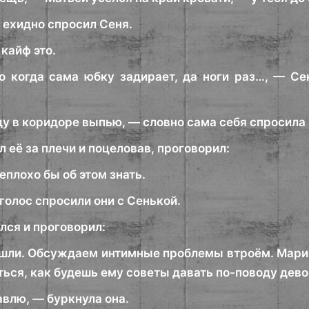
 ехидно спросил Сеня.
 кайф это.
 когда сама юбку задирает, да ноги раз…, — Се
ду в коридоре выпью, — словно сама себя спросила
 её за плечи и поцеловав, проговорил:
еплохо бы об этом знать.
 голос спросили они с Сенькой.
лся и проговорил:
ошли. Обсуждаем интимные проблемы втроём. Мариш, 
ться, как будешь ему советы давать по-поводу дево
авлю, — буркнула она.