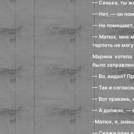
— Сенька, ты ж
— Нет, — он пом
— Не помешает,
— Матюх, мне м
терпеть не могу
Марина хотела 
было заправлен
— Во, видал? П
— Так и согласи
— Вот прикинь, 
— А должно, — 
-Матюх, я, знаеш
— Скажи одну ве