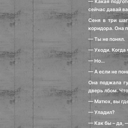
— Какая подгото
сейчас давай ва
Сеня в три шаг
коридора. Она п
— Ты не понял.
— Уходи. Когда 
— Но…
— А если не пон
Она поджала гу
дверь лбом. Что
— Матюх, вы гд
— Уладил?
— Как бы – да,