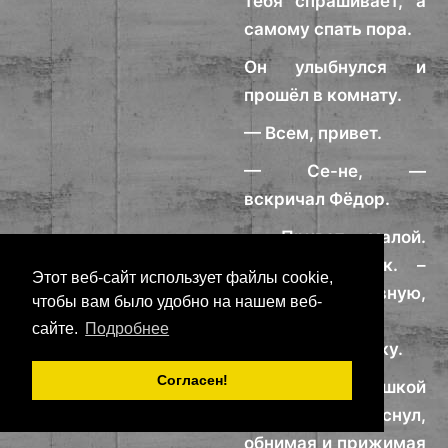
тебя спрашивает, а
самому спать пора.
Он улыбнулся и
прошёл в комнату.
— Всем, привет.
— Се-не, —
вскричал Фёдор.
— Привет, малой.
Держи подарок. –
Этот веб-сайт использует файлы cookie,
Вытащил забавную,
чтобы вам было удобно на нашем веб-
разноцветную
сайте.
Подробнее
гусеницу-каталку.
Согласен!
С этой игрушкой
Федька и заснул,
обнимая и прижимая