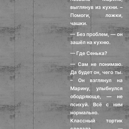
выглянув из кухни. –
Помоги, ложки,
чашки.
— Без проблем, — он
зашёл на кухню.
— Где Сенька?
— Сам не понимаю.
Да будет он, чего ты.
– Он взглянул на
Марину, улыбнулся
ободряюще, — не
психуй. Всё с ним
нормально.
Классный тортик
сделала, —