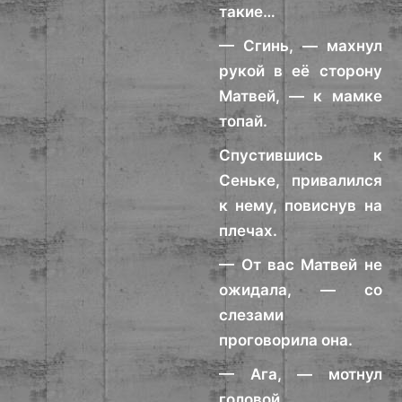
такие…
— Сгинь, — махнул
рукой в её сторону
Матвей, — к мамке
топай.
Спустившись к
Сеньке, привалился
к нему, повиснув на
плечах.
— От вас Матвей не
ожидала, — со
слезами
проговорила она.
— Ага, — мотнул
головой.