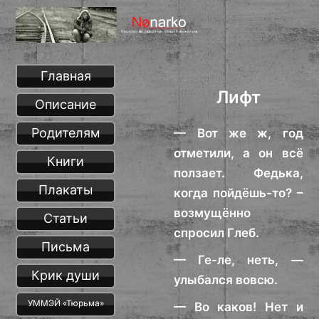
Главная
Лифт
Описание
Родителям
— Вот же ж, год
отметили, а он всё
Книги
ползает. Федька,
Плакаты
когда пойдёшь-то? –
возмущённо
Статьи
спросил Глеб.
Письма
— Ге-ле, неть, —
Крик души
улыбался вовсю.
УММЭЙ «Тюрьма»
— Во каков! Нет и