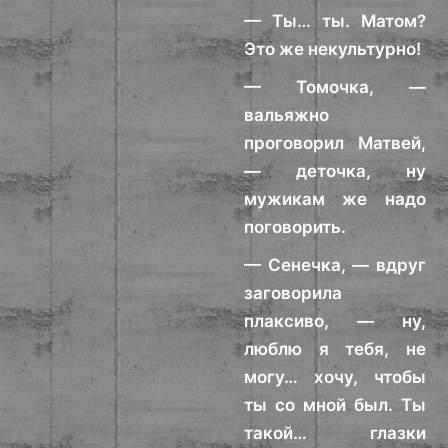
— Ты… ты. Матом?
Это же некультурно!
— Томочка, —
вальяжно
проговорил Матвей,
— деточка, ну
мужикам же надо
поговорить.
— Сенечка, — вдруг
заговорила
плаксиво, — ну,
люблю я тебя, не
могу… хочу, чтобы
ты со мной был. Ты
такой… глазки