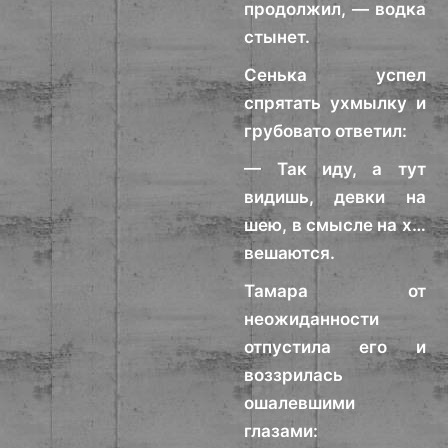
продолжил, — водка
стынет.
Сенька успел
спрятать ухмылку и
грубовато ответил:
— Так иду, а тут
видишь, девки на
шею, в смысле на х…
вешаются.
Тамара от
неожиданности
отпустила его и
воззрилась
ошалевшими
глазами: