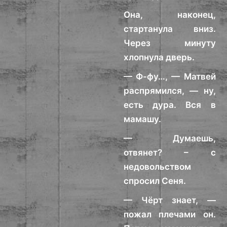
Она, наконец,
стартанула вниз.
Через минуту
хлопнула дверь.
— Ф-фу…, — Матвей
распрямился, — ну,
есть дура. Вся в
мамашу.
— Думаешь,
отвянет? – с
недовольством
спросил Сеня.
— Чёрт знает, —
пожал плечами он.