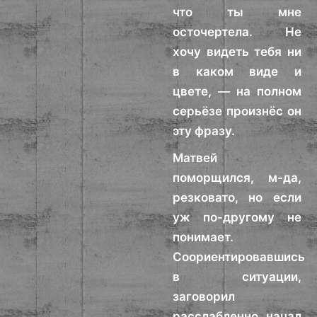
что ты мне
осточертела. Не
хочу видеть тебя ни
в каком виде и
цвете, — на полном
серьёзе произнёс он
эту фразу.
Матвей
поморщился, м-да,
резковато, но если
уж по-другому не
понимает.
Соориентировавшись
в ситуации,
заговорил
расслабленно, начал