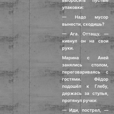
выбросить пустые
упаковки:
— Надо мусор
вынести, сходишь?
— Ага. Оттащу, —
кивнул он на свои
руки.
Марина с Аней
занялись столом,
переговариваясь с
гостями. Фёдор
подошёл к Глебу,
держась за стулья,
протянул ручки:
— Иди, пострел, —