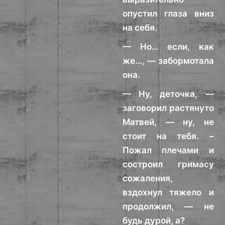
опустил глаза вниз
на себя.
— Но… если, как
же…, — забормотала
она.
— Ну, деточка, —
заговорил растянуто
Матвей, — ну, не
стоит на тебя. –
Пожал плечами и
состроил гримасу
сожаления,
вздохнул тяжело и
продолжил, — не
будь дурой, а?