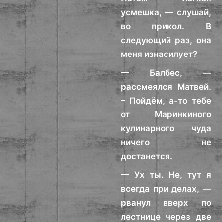
усмешка, — слушай,
во прикол. В
следующий раз, она
меня изнасилует?
— Балбес, —
рассмеялся Матвей.
– Пойдём, а-то тебе
от Маринкиного
кулинарного чуда
ничего не
достанется.
— Ух ты. Не, тут я
всегда при делах, —
рванул вверх по
лестнице через две