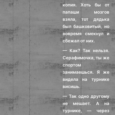
копия. Хоть бы от
папаши мозгов
взяла, тот дядька
был башковитый, но
вовремя смекнул и
сбежал от них.
— Как? Так нельзя.
Серафимочка, ты же
спортом
занимаешься. Я же
видела на турнике
висишь.
— Так одно другому
не мешает. А на
турнике, — через