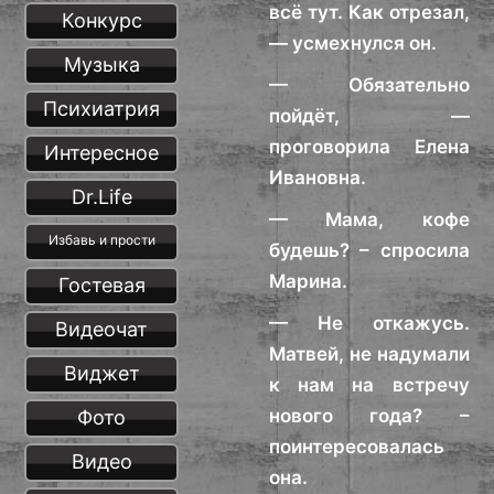
всё тут. Как отрезал,
Конкурс
— усмехнулся он.
Музыка
— Обязательно
Психиатрия
пойдёт, —
проговорила Елена
Интересное
Ивановна.
Dr.Life
— Мама, кофе
Избавь и прости
будешь? – спросила
Марина.
Гостевая
— Не откажусь.
Видеочат
Матвей, не надумали
Виджет
к нам на встречу
нового года? –
Фото
поинтересовалась
Видео
она.