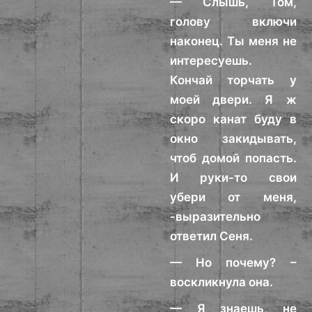
— Слышь, Том,
голову включи
наконец. Ты меня не
интересуешь.
Кончай торчать у
моей двери. Я ж
скоро канат буду в
окно закидывать,
чтоб домой попасть.
И руки-то свои
убери от меня,
-выразительно
ответил Сеня.
— Но почему? –
воскликнула она.
— Я знаешь, не