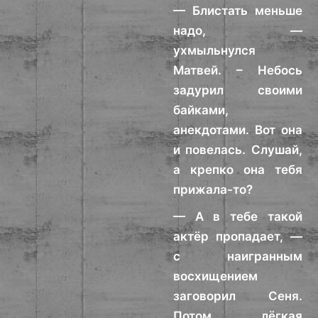
— Блистать меньше
надо, —
ухмыльнулся
Матвей. – Небось
задурил своими
байками,
анекдотами. Вот она
и повелась. Слушай,
а крепко она тебя
прижала-то?
— А в тебе такой
актёр пропадает, —
с наигранным
восхищением
заговорил Сеня.
Потом лёгкая