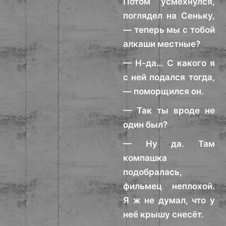
Потом усмехнулся,
поглядел на Сеньку,
— теперь мы с тобой
алкаши местные?
— Н-да… С какого я
с ней подался тогда,
— поморщился он.
— Так ты вроде не
один был?
— Ну да. Там
компашка
подобралась,
фильмец неплохой.
Я ж не думал, что у
неё крышу снесёт.