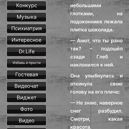
Конкурс
небольшими
глотками, на
Музыка
подоконнике лежала
Психиатрия
плитка шоколада.
Интересное
— Анют, что ты рано
так? – подошёл
Dr.Life
сзади Глеб и
Избавь и прости
наклонился к ней.
Гостевая
Она улыбнулась и
откинула свою
Видеочат
голову на его плечо:
Виджет
— Не знаю, наверное
Фото
снег разбудил.
Смотри, какая
Видео
красота.