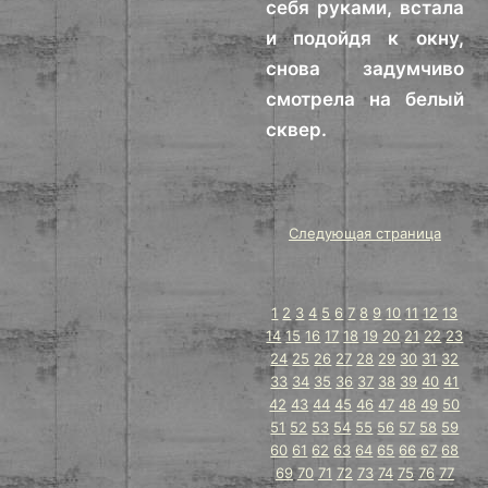
себя руками, встала
и подойдя к окну,
снова задумчиво
смотрела на белый
сквер.
Следующая страница
1
2
3
4
5
6
7
8
9
10
11
12
13
14
15
16
17
18
19
20
21
22
23
24
25
26
27
28
29
30
31
32
33
34
35
36
37
38
39
40
41
42
43
44
45
46
47
48
49
50
51
52
53
54
55
56
57
58
59
60
61
62
63
64
65
66
67
68
69
70
71
72
73
74
75
76
77