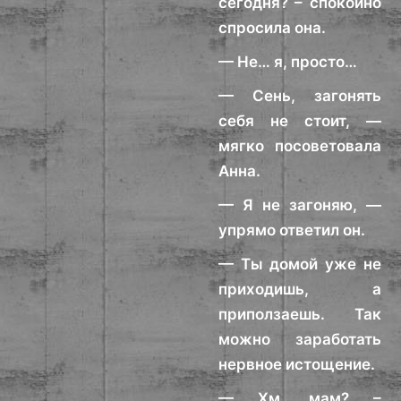
сегодня? – спокойно
спросила она.
— Не… я, просто…
— Сень, загонять
себя не стоит, —
мягко посоветовала
Анна.
— Я не загоняю, —
упрямо ответил он.
— Ты домой уже не
приходишь, а
приползаешь. Так
можно заработать
нервное истощение.
— Хм, мам? –