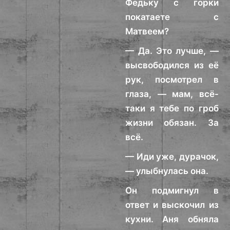
Федьку с горки
покатаете с
Матвеем?
— Да. Это лучше, —
высвободился из её
рук, посмотрел в
глаза, — мам, всё-
таки я тебе по гроб
жизни обязан. За
всё.
— Иди уже, дурачок,
— улыбнулась она.
Он подмигнул в
ответ и выскочил из
кухни. Аня обняла