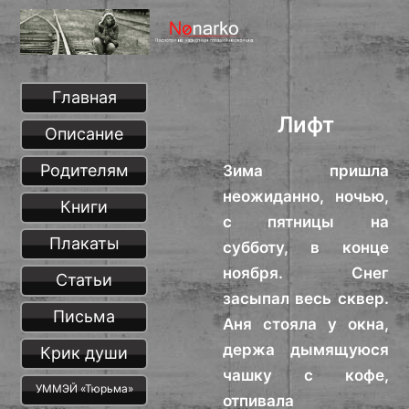
Главная
Лифт
Описание
Родителям
Зима пришла
неожиданно, ночью,
Книги
с пятницы на
Плакаты
субботу, в конце
ноября. Снег
Статьи
засыпал весь сквер.
Письма
Аня стояла у окна,
держа дымящуюся
Крик души
чашку с кофе,
УММЭЙ «Тюрьма»
отпивала