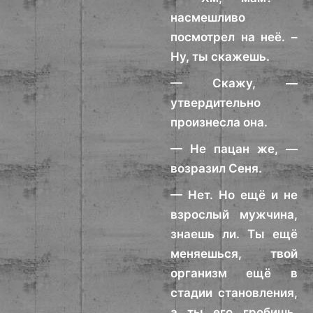
насмешливо
посмотрел на неё. –
Ну, ты скажешь.
— Скажу, —
утвердительно
произнесла она.
— Не пацан же, —
возразил Сеня.
— Нет. Но ещё и не
взрослый мужчина,
знаешь ли. Ты ещё
меняешься, твой
организм ещё в
стадии становления,
а ты его гробишь,