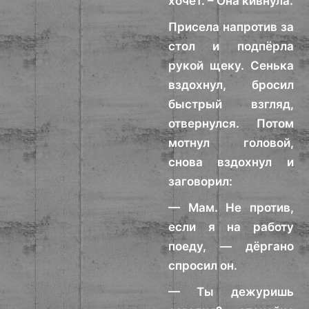
хочет. – Она кивнула.
Присела напротив за
стол и подпёрла
рукой щеку. Сенька
вздохнул, бросил
быстрый взгляд,
отвернулся. Потом
мотнул головой,
снова вздохнул и
заговорил:
— Мам. Не против,
если я на работу
поеду, — дёргано
спросил он.
— Ты дежуришь