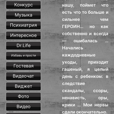
Конкурс
нашу, поймет что
есть что то больше и
Музыка
сильнее чем
Психиатрия
ГЕРОИН… но как
собственно и всегда
Интересное
— ошибалась …
Dr.Life
Начались
каждодневные
Избавь и прости
уходы, приходит
Гостевая
гашеный, я целый
Видеочат
день с ребенком: в
следствие
Виджет
скандалы, ссоры,
Фото
ненависть, оры,
крики … Мои нервы
Видео
сдали окончательно.