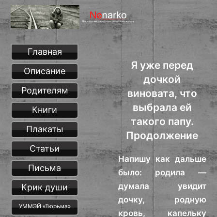
Главная
Я уже перед
Описание
дочкой
Родителям
виновата, что
выбрала ей
Книги
такого папу.
Плакаты
Продолжение
Статьи
Напишу как дальше
Письма
было: родила —
думала увидит
Крик души
дочку, родную
УММЭЙ «Тюрьма»
кровь, капельку