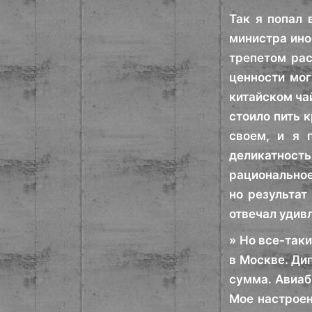
Так я попал 
министра ино
трепетом рас
ценности мог
китайском ча
стоило пить к
своем, и я 
деликатност
рациональное
но результат
отвечал удив
» Но все-так
в Москве. Ди
сумма. Авиаб
Мое настроен