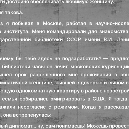
ти достойно обеспечивать любимую женщину.
я такова.
з я побывал в Москве, работая в научно-иссле
 института. Меня командировали для знакомства 
дарственной библиотеки СССР имени В.И. Лен
чему бы тебе здесь не подзаработать? — предло
 библиотеки часы он лечил московских курильщик
вышел срок разрешенного мне проживания в об
импатичной женщине, жившей с дочерью и сыном в 
ющую однокомнатную квартиру в районе новостройк
 семья собирались эмигрировать в США. Я тогда
ажали несогласие с режимом. Когда я рассказа
, она встрепенулась:
ый дипломат… ну, сам понимаешь! Можешь провести