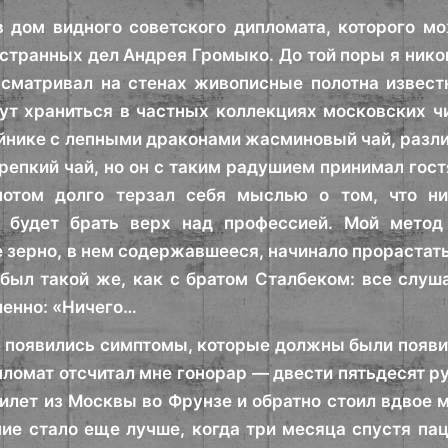
в дом видного советского дипломата, которого м
странных дел Андрея Громыко. До той поры я никог
сматривал на стенах живописные полотна известн
ут храниться в частных коллекциях московских ч
йнике с лепными драконами жасминовый чай, разли
репкий чай, но он с таким радушием принимал гостя
потом долго терзал себя мыслью о том, что н
ь будет брать верх над профессией. Мой мето
 зерно, в нем содержавшееся, начинало прорастать
 был такой же, как с братом Сталбеком: все слушал
ленно: «Ничего…
и появились симптомы, которые должны были появи
пломат отсчитал мне гонорар — двести пятьдесят р
илет из Москвы во Фрунзе и обратно стоил вдвое 
ие стало еще лучше, когда три месяца спустя па