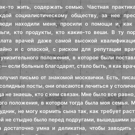
ак-то жить, содержать семью. Частная практика
ждой социалистическому обществу, за нее пре
 люди находили меня, просили о помощи и, как 
ньги, кто продукты, кто какие-то веши. В ту п
плата врачей даже самой высокой квалификаци
айно и с опаской, с риском для репутации вра
унизительного положения, в которое были постав
— если больные благодарят, стало быть, я как врач
лучил письмо от знакомой москвички. Есть, писал
олидные посты, они опасаются лечиться у столичн
а не знаешь, кто с кем связан. Мне было все равно,
ого положения, в котором тогда была моя семья. 
удник, не могу кормить сына так, как требует раст
ей не стыдно было перед подругами, вышедшими з
 достаточно умна и деликатна, чтобы заводить 