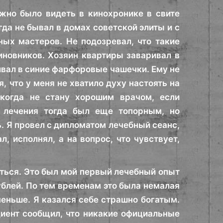
ожно было видеть в кинохронике в свите
да не бывал в домах советской элиты и с
ых мастеров. Не подозревал, что такие
иновников. Хозяин квартиры заваривал в
вал в синие фарфоровые чашечки. Ему не
, что у меня не хватило духу настоять на
икогда не стану хорошим врачом, если
д лечения тогда был еще топорным, но
. Я провел с дипломатом лечебный сеанс,
, исполнял, а на вопрос, что чувствует,
ться. Это был мой первый лечебный опыт
ублей. По тем временам это была немалая
меньше. Я казался себе страшно богатым.
циент сообщил, что никакие официальные