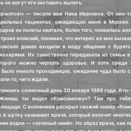
ь не могут его заставить выпить.
ржится!» — писала мне Нина Ивановна. От нее-т
циальных пациентах, ожидающих меня в Москве. 
ораров на полеты хватало, более того, появилась в
строил иллюзий, понимая, что интерес ко мне вызва
ковских домах входили в моду общения с бурятс
нахарями. Их таинственно передавали из семьи в 
оторого можно черпать здоровье. И хотя среди 
было немало проходимцев, ожидание чуда было ст
али то, чего ждали.
 помнить солнечный день 20 января 1989 года. Кто
«Жениш, ты видел «Комсомолку»? Там про тебя
лощади. С волнением раскрыл свежий номер «Комс
к в шутку называют врача, который излечит многих»
ние водки — «зеленый змий». Но образ врача, как л