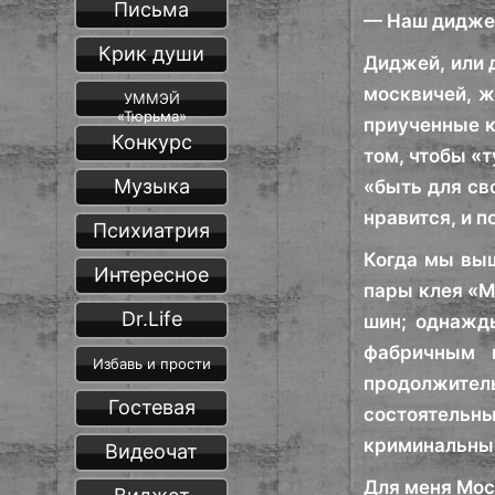
Письма
— Наш диджей
Крик души
Диджей, или 
москвичей, ж
УММЭЙ
«Тюрьма»
приученные к
Конкурс
том, чтобы «
Музыка
«быть для св
нравится, и п
Психиатрия
Когда мы выш
Интересное
пары клея «М
Dr.Life
шин; однажды
фабричным п
Избавь и прости
продолжитель
Гостевая
состоятельн
криминальны
Видеочат
Для меня Мос