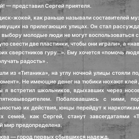
! — представил Сергей приятеля.
диск-жокей, как раньше называли составителей м
ивущих на прилегающих улицах. Он стал рассуждат
 выбору молодые люди не могут воспользоваться с
тупо свести две пластинки, чтобы они играли», а «
оих сверстников гуру…». Ему хочется «помочь люд
олучать радость» .
ли из «Титаника», на углу ночной улицы стояли п
омент». Не имеющие денег на тюбики нюхают клей 
 я встретил школьников, вдыхавших через носов
ятновыводителем. Побаловавшись с ними, под
ностью их действия, юнцы перейдут к наркотикам
ых семей, как Сергей, станут завсегдатаями 
й мир предопределена.
ква — город первых сбывшихся надежд.