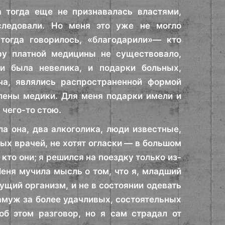
 тогда еще не признавалась властями,
следовали. Но меня это уже не могло
тогда говорилось, «благодарили»— кто
ору платной медицины не существовало,
и была невелика, и подарки больных,
ча, являлись распространенной формой
лены медики. Для меня подарки имели и
 чего-то стою.
а она, два алкоголика, люди известные,
ых врачей, не хотят огласки — в большом
 кто они; я решился на поездку только из-
Меня мучила мысль о том, что я, младший
ущий организм, и не в состоянии одевать
амуж за более удачливых, состоятельных
об этом разговор, но я сам страдал от