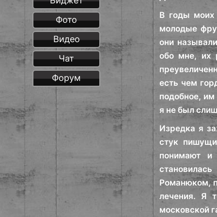
Виджет
В годы моих
Фото
молодые фру
Видео
они называли
обо мне, их
Чат
преувеличен
Форум
есть чем гор
подобное, им
я не был сли
Изредка я за
стук пишущи
понимают и 
становилась
Романюком, п
лечения. Я 
московской г