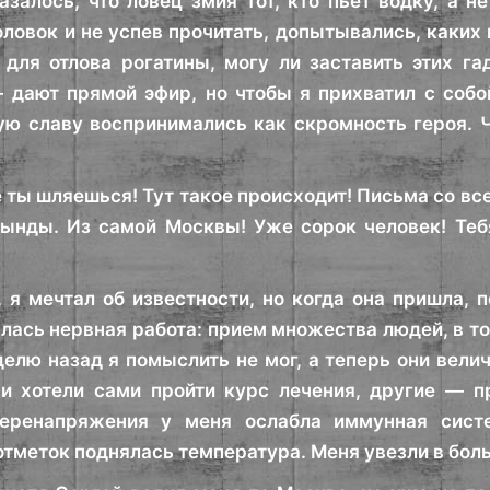
азалось, что ловец змия тот, кто пьет водку, а н
оловок и не успев прочитать, допытывались, каких 
для отлова рогатины, могу ли заставить этих га
 дают прямой эфир, но чтобы я прихватил с собо
ю славу воспринимались как скромность героя. Ч
 ты шляешься! Тут такое происходит! Письма со все
Тынды. Из самой Москвы! Уже сорок человек! Теб
, я мечтал об известности, но когда она пришла, п
лась нервная работа: прием множества людей, в то
елю назад я помыслить не мог, а теперь они вели
и хотели сами пройти курс лечения, другие — пр
еренапряжения у меня ослабла иммунная сист
отметок поднялась температура. Меня увезли в боль