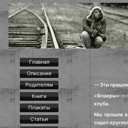
Главная
Описание
Родителям
— Эти пришли
«Флаеры» — б
Книги
клуба.
Плакаты
Мы прошли в 
Статьи
сидел кругло