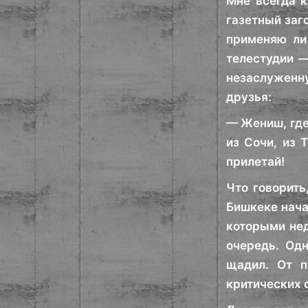
Мне всегда к
газетный заг
применяю ли 
телестудии —
незаслуженну
друзья:
— Жениш, где
из Сочи, из 
прилетай!
Что говорить
Бишкеке нача
которыми нед
очередь. Одн
щадил. От п
критических 