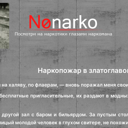
Наркопожар в златоглав
 на халяву, по флаерам, — вновь поражал меня сво
есплатные пригласительные, их раздают в модных
другой зал с баром и бильярдом. За пустым сто
лицый молодой человек в глухом свитере, не похож