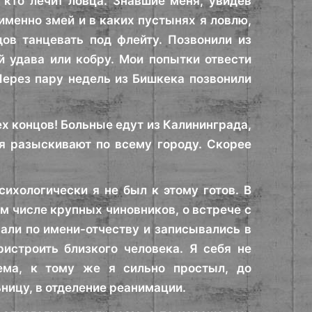
е кто лечит ловца. Знавшие меня, увидев
именно змей и в каких пустынях я ловлю,
дов танцевать под флейту. Позвонили из
й удава или кобру. Мои попытки отвести
ерез пару недель из Бишкека позвонили
х концов! Больные едут из Калининграда,
я разыскивают по всему городу. Скорее
сихологически я не был к этому готов. В
м числе крупных чиновников, о встрече с
чали по имени-отчеству и записывались в
истроить близкого человека. Я себя не
ема, к тому же я сильно простыл, до
ницу, в отделение реанимации.