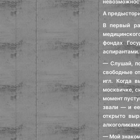
невозможнос
А предыстори
В первый ра
медицинского
фондах Госу
аспирантами.
— Слушай, по
свободные от
игл. Когда 
москвичке, с
момент пусту
звали — и ее
открыто выр
алкоголиками
— Мой знаком