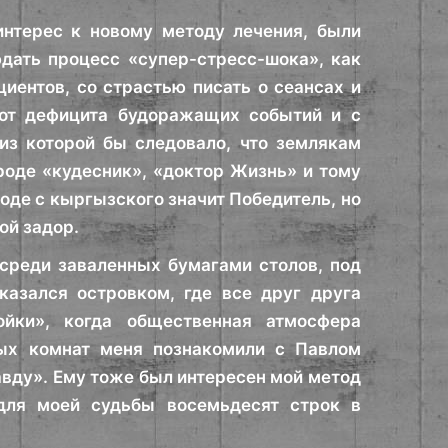
интерес к новому методу лечения, были
ать процесс «супер-стресс-шока», как
иентов, со страстью писать о сеансах и
 от дефицита будоражащих событий и с
з которой бы следовало, что землякам
роде «кудесник», «доктор Жизнь» и тому
оде с кыргызского значит Победитель, но
ой задор.
 среди заваленных бумагами столов, под
азался островком, где все друг друга
ойки», когда общественная атмосфера
ных комнат меня познакомили с Павлом
ду». Ему тоже был интересен мой метод
 для моей судьбы восемьдесят строк в