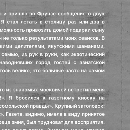
о и пришло во Фрунзе сообщение о двух
Я стал летать в столицу раз или два в
озможность привозить домой подарки сыну
н не только результатами моих сеансов. В
кими целителями, якутскими шаманами,
семью, из рук в руки, как экзотический
наводнявших город гостей с азиатской
оль велико, что больные часто на самом
-то из знакомых москвичей встретил меня
!». Я бросился к газетному киоску на
омольской правды». Крупный заголовок:
. Газета, видимо, имела в виду принятое
овца змия, был трудноват для восприятия.