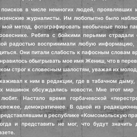
 поисков в числе немногих людей, проявлявших 
нзенские журналисты. Им любопытно было наблюд
 мой метод, фотографировать необычные позы пац
 ровеснике. Ребята с бойкими перьями страдали
ной радостью воспринимали любую информацию, и
диться. Они питали слабость к пафосным словам в
 нравилось обыгрывать мое имя Жениш, что в перев
шком строг к словесным шалостям, уважая их молод
хаживал к ним в редакции, где в табачном дыму,
х машинок обсуждались новости. Мне этот мир к
любят. Настало время горбачевской «перестр
 свежее, демократичнее. В одной из редакцион
редставлявшим в республике «Комсомольскую прав
тогда и представить не мог, что будут значить
азете.