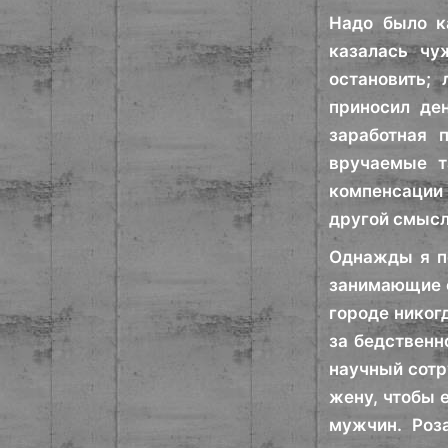
Надо было к
казалась чу
остановить;
приносил де
заработная 
вручаемые т
компенсации 
другой смысл 
Однажды я по
занимающие с
городе никогд
за бедственн
научный сотр
жену, чтобы 
мужчин. Роза