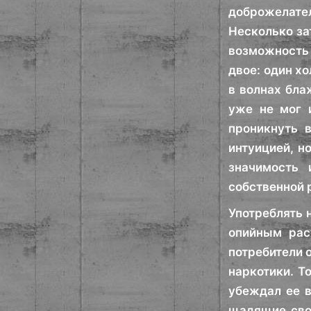
доброжелател
Несколько за
возможность 
двое: один х
в волнах бла
уже не мог 
проникнуть 
интуицией, н
значимость 
собственной 
Употреблять 
опийным рас
потребители 
наркотики. Т
убеждал ее в
щадящие свои