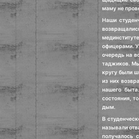
маму не прове
Наши студен
возвращалис
мединститут
офицерами. У
очередь на в
таджиков. Мы
кругу были ш
из них возвр
нашего быта
состояния, т
дым.
В студенческ
называли отв
получалось 