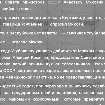
ля Совета Министров СССР Анастасу Микояну
опийного мака.
екратим производство мака в Киргизии, у вас что,
А, товарищ Усубалиев? — спросил Микоян.
те, в республике нет валюты… — смутился Усубалие
нет, — отрезал Микоян.
4 году Усубалиеву удалось добиться от Москвы зап
помог Алексей Косыгин, председатель Советского
ловив легкий винный дух от собеседников. Взам
о СССР постановило создать лекарственные препа
в медицинской практике, но не представляющие н
мидесятых годов, при переходе к рыночному хозяй
от раз предпринимателей и политиков, опьяненны
лю маковыми коробочками, которые превратят