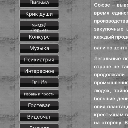
Письма
Союзе – выво
время единс
Крик души
производств
УММЭЙ
закупочные 
«Тюрьма»
Конкурс
каждый прода
вали по центн
Музыка
Легальные по
Психиатрия
стране не та
Интересное
продолжали 
Dr.Life
промышленнос
людях, тайн
Избавь и прости
большие день
Гостевая
опия плантац
крестьянам в
Видеочат
на сторону. 