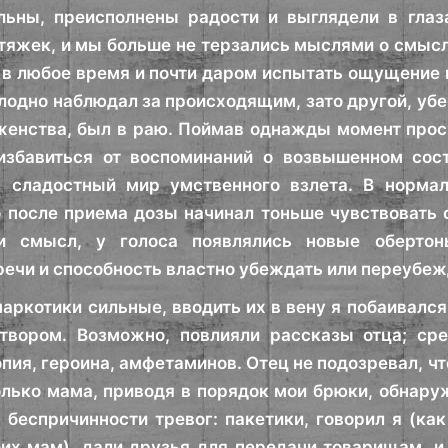
ьны, преисполнены радости и выглядели в глаза
тяжек, и мы больше не терзались мыслями о смысл
в любое время и почти даром испытать ощущение в
олодно наблюдал за происходящим, зато другой, убе
женства, был в раю. Поймав однажды момент прос
избавиться от воспоминаний о возвышенном сост
в сладостный мир умственного взлета. В нормал
о после приема дозы начинал тоньше чувствовать
и смысл, у голоса появлялись новые обертон
речи и способность властно убеждать или переубеж
наркотики сильные, вводить их в вену я побаивалс
твором. Возможно, повлияли рассказы отца; ср
опия, героина, амфетаминов. Отец не подозревал, ч
олько мама, приводя в порядок мои брюки, обнару
 беспричинности тревог: пакетики, говорил я (как
х мам), дали друзья для передачи товарищам, и я