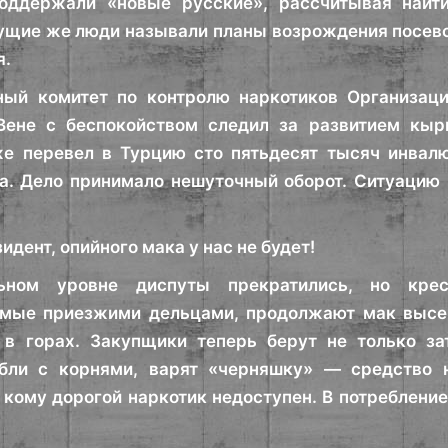
оддержали «новые русские», рассчитывая найт
ущие же люди называли планы возрождения посево
я.
ый комитет по контролю наркотиков Организац
Вене с беспокойством следил за развитием кыр
же перевел в Турцию сто пятьдесят тысяч инвал
а. Дело принимало нешуточный оборот. Ситуацию
идент, опийного мака у нас не будет!
ьном уровне диспуты прекратились, но кре
мые приезжими дельцами, продолжают мак высева
, в горах. Закупщики теперь берут не только з
бли с корнями, варят «черняшку» — средство 
кому дорогой наркотик недоступен. В потреблени