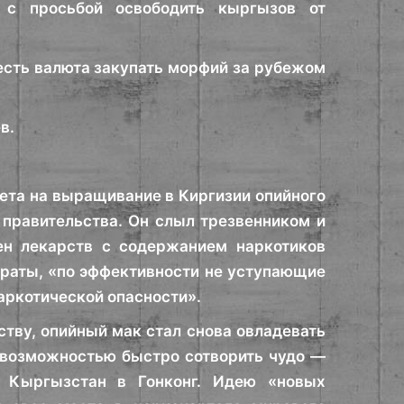
 с просьбой освободить кыргызов от
 есть валюта закупать морфий за рубежом
в.
рета на выращивание в Киргизии опийного
 правительства. Он слыл трезвенником и
ен лекарств с содержанием наркотиков
раты, «по эффективности не уступающие
аркотической опасности».
ству, опийный мак стал снова овладевать
х возможностью быстро сотворить чудо —
 Кыргызстан в Гонконг. Идею «новых