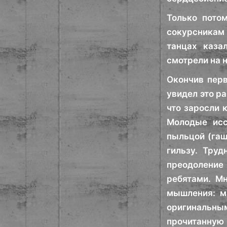
Только пото
сокурсникам
танцах каза
смотрели на 
Окончив перв
увидел это р
что заросли 
Молодые исс
пыльцой (гаш
гильзу. Тру
преодоление 
ребятами. М
мышления: м
оригинальны
прочитанную 