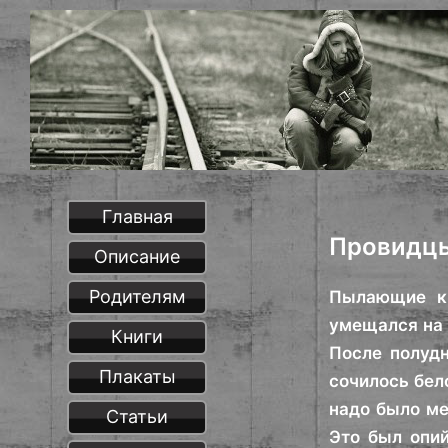
Главная
Провидцы
Описание
Родителям
Пылающие кр
умещался на 
Книги
После полуд
Плакаты
сочилось бело
надо было ме
Статьи
Это был опий