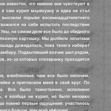
не известно, что именно они чувствуют в
и я сам курил марихуану и едва не стал
о высоком порыве восемнадцатилетнего
тважился на себе испытать последствия
Увы, на самом деле все было до обидного
олхозную картошку. Мы долбили лопатами
ошадь дожидалась, пока телега наберет
к амбару. Подвыпивший возчик шел рядом,
ов, из-за которых спозаранку приходится
е, влюбленные, нам все было нипочем.
йке и пригласили меня в свой круг. По
а. Все было таинственно, исполнено
, я вообще не курил, но было неловко
ошо помню первые ощущения: участилось
ичего больше. Никакой эйфории!