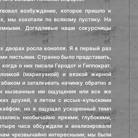
ствовал возбуждение, которое пришло к
х, мы хохотали по всякому пустяку. На
умными. Догадливые наши сокурсницы
х дворах росла конопля. Я в первый раз
ими листьями. Странно было представить,
 когда о них писали Геродот и Гиппократ.
ломкой (марихуаной) и вязкой жирной
абаком и заталкивать начинку обратно в
е и вызванные им ощущения или все же
ких друзей, а летом с иссык-кульскими
т кайфом, но я ощущал ускоренный темп
азались необычайно яркими, глубокими,
етыре часа обсуждали и анализировали
 нам чрезвычайно интересными; мы были