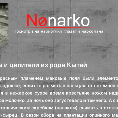
 и целители из рода Кытай
асным пламенем маковые поля были элементо
ладошке; если его размять в пальцах, от потемнев
ня в нежаркое сухое время крестьяне ножом над
е молочко, за ночь оно загустевало и темнело. А с
таллическим скребком (калаком) снимать в стекл
-сырец. В сезон сбора на плантации опийного м