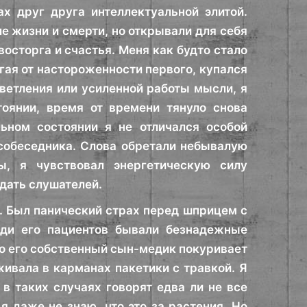
х друг друга интеллектуальной элитой.
е жизни и смерти, но открывали для себя
осторга и счастья. Меня как будто стало
гая от настороженности первого, купался
ветления или усиленной работы мысли, я
оянии, время от времени тянуло снова
ьном состоянии я не отличался особой
 собеседника. Слова обретали небывалую
ы, я чувствовал энергетическую силу
дать слушателей.
я. Был панический страх перед шприцем с
еди его пациентов бывали безнадежные
то его собственный сын-медик покуривает
живала в карманах пакетики с травкой. Я
 в таких случаях говорят едва ли не все
 даже не знаю, что это за растения. Но