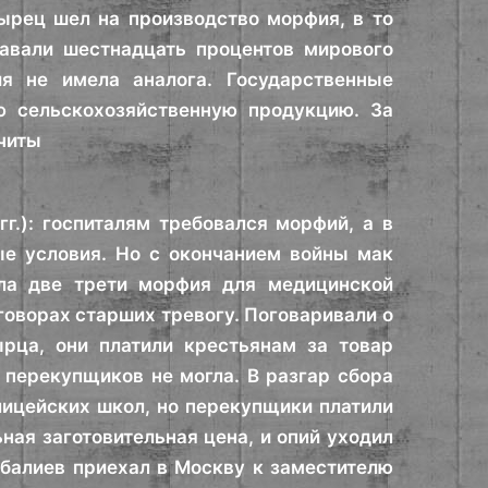
ырец шел на производство морфия, в то
авали шестнадцать процентов мирового
я не имела аналога. Государственные
ю сельскохозяйственную продукцию. За
читы
г.): госпиталям требовался морфий, а в
ые условия. Но с окончанием войны мак
ала две трети морфия для медицинской
оворах старших тревогу. Поговаривали о
рца, они платили крестьянам за товар
 перекупщиков не могла. В разгар сбора
лицейских школ, но перекупщики платили
ная заготовительная цена, и опий уходил
убалиев приехал в Москву к заместителю