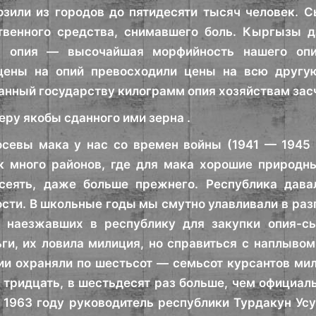
зили из городов до пятидесяти тысяч человек. С
твенного средства, снимавшего боль. Кыргызы д
а опия — высочайшая морфийность нашего опи
цены на опий превосходили цены на всю другу
нный государству килограмм опия хозяйствам зас
еру якобы сданного ими зерна .
севы мака у нас со времен войны (1941 — 1945 г
к много районов, где для мака хорошие природн
сеять, даже больше прежнего. Республика дав
ти. В школьные годы мы смутно улавливали в разг
о наезжавших в республику для закупки опия-сы
ги, их ловила милиция, но справиться с наплывом
ии охраняли по шестьсот — семьсот курсантов ми
 тридцать, в шестьдесят раз больше, чем официаль
В 1963 году руководитель республики Турдакун Ус