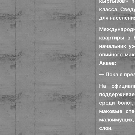
кыргызов» п
класса. Свед
для населени
Международн
квартиры в 
начальник у
опийного мак
Акаев:
— Пока я през
На официал
поддерживае
среди болот
маковые сте
малоимущих, 
слои.