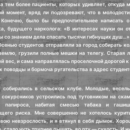
 а тем более пациенты, которых удивляет, откуда м
ой момент, вряд ли подозревают, что в молодост
 Конечно, было бы предпочтительнее написать 
а, будущего нарколога: «В интересах науки он о
бы со знанием дела спасать тысячи гибнущих душ…» 
Осенью студентов отправляли за город собирать к
емлю, грузили полные мешки на телегу. Старая л
й вес, и сама направлялась проселочной дорогой 
х поводцы и бормоча ругательства в адрес студент
.
 собирались в сельском клубе. Молодые, веселы
сокурсников устроились под тутовником на скаме
а папироса, набитая смесью табака и гашиш
щего риска. Мне совершенно не хотелось курить
вою невзрослость, и я втянул в себя дымок. Хор
 стало чуть труднее дышать, во рту — сухость. И н