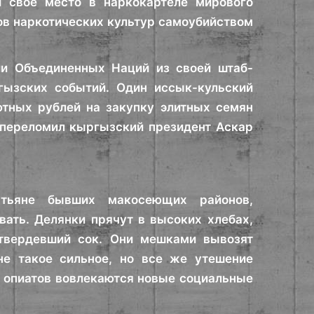
и свое место в наркокартеле мирового
в наркотических культур самоубийством
ии Объединенных Наций из своей штаб-
гызских событий. Один иссык-кульский
ютных рублей на закупку элитных семян
 переломил кыргызский президент Аскар
стьяне бывших макосеющих районов,
ть. Делянки прячут в высоких хлебах,
атвердевший сок. Они мешками вывозят
не такое сильное, но все же утешение
е опиатов вовлекаются новые социальные