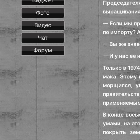
Виджет
Председате
выращивания 
Фото
— Если мы пр
Видео
по импорту? 
Чат
— Вы же знае
Форум
— И у нас ее 
Только в 197
мака. Этому 
морщился, у
правительств
применяемым 
В конце вось
умами, на эт
покрыть зем