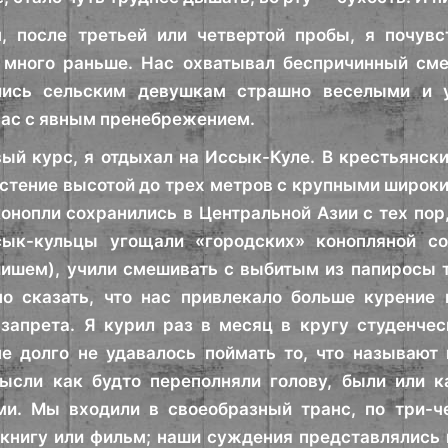
м, после третьей или четвертой пробы, я почув
 много раньше. Нас охватывал беспричинный сме
лись сельским девушкам страшно веселыми и 
нас с явным пренебрежением.
ый курс, я отдыхал на Иссык-Куле. В крестьянски
астение высотой до трех метров с крупными широк
конопли сохранились в Центральной Азии с тех пор,
ык-кульцы угощали «городских» конопляной со
ишем), учили смешивать с выбитым из папиросы т
дно сказать, что нас привлекало больше курени
запрета. Я курил раз в месяц в кругу студенчес
не долго не удавалось поймать то, что называю
ысли как будто переполняли голову, были или к
ми. Мы входили в своеобразный транс, по три-ч
книгу или фильм; наши суждения представлялись