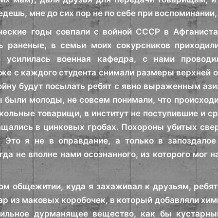
дешь, мне до сих пор не по себе при воспоминании,
ческие годы совпали с войной СССР в Афганиста
ь раненые, в семьи моих сокурсников приходили
е усилилась военная кафедра, с нами провод
же с каждого студента снимали размеры верхней о
ойну будут посылать ребят с явно выраженным ази
 были молоды, не совсем понимали, что происходит
кольные товарищи, в институт не поступившие и с
ащались в цинковых гробах. Похороны убитых све
. Это я не в оправдание, а только в запоздало
огда не вполне нами осознанного, из которого мог 
ом общежитии, куда я захаживал к друзьям, ребят
ар из маковых коробочек, в который добавляли хи
сильное дурманящее вещество, как бы кустарный