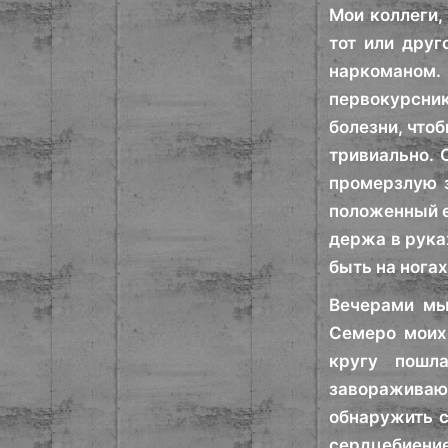
Мои коллеги,
тот или друг
наркоманом.
первокурсник
болезни, что
тривиально. 
промерзлую з
положенный е
держа в рука
быть на ногах
Вечерами мы
Семеро моих 
кругу пошл
завораживаю
обнаружить с
сердцебиение,