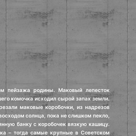
м пейзажа родины. Маковый лепесток
шего комочка исходил сырой запах земли.
резали маковые коробочки, из надрезов
 восходом солнца, пока не слишком пекло,
янную банку с коробочек вязкую кашицу.
ака – тогда самые крупные в Советском