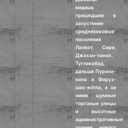
видишь
пришедшие в
запустение
средневековые
поселения
Лалкот, Сири,
Джахан-панах,
Туглакабад,
дальше Пурана-
кила и Фируз-
шах-котла, а за
ними шумные
торговые улицы
и высотные
административные
здания нового