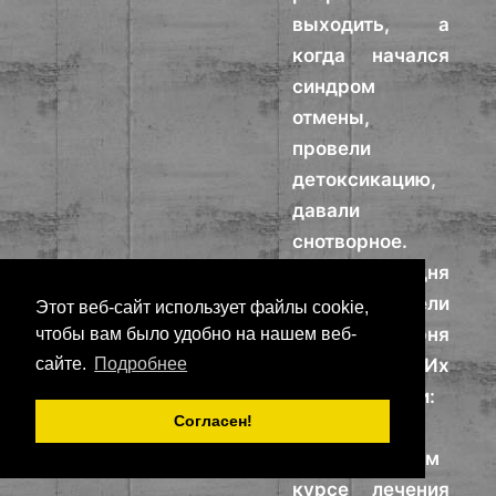
выходить, а
когда начался
синдром
отмены,
провели
детоксикацию,
давали
снотворное.
Пациент три дня
спал; родители
Этот веб-сайт использует файлы cookie,
забрали парня
чтобы вам было удобно на нашем веб-
домой. Их
сайте.
Подробнее
предупредили:
Согласен!
при
краткосрочном
курсе лечения