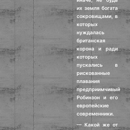
иначе, не будь
их земля богата
сокровищами, в
которых
нуждалась
британская
корона и ради
которых
пускались в
рискованные
плавания
предприимчивый
Робинзон и его
европейские
современники.
— Какой же от