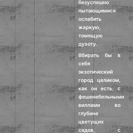
безуспешно
пытающимися
ослабить
жаркую,
томящую
духоту.
Вбирать бы в
себя
экзотический
город целиком,
как он есть, с
фешенебельными
виллами во
глубине
цветущих
садов, с