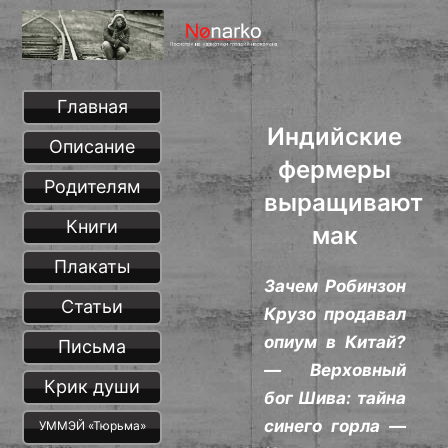
Главная
Индийские
Описание
фермеры
Родителям
выращивают
Книги
мак
Плакаты
Зачем Робинзон
Статьи
Крузо продавал
опиум в Китай?
Письма
— Верховный
Крик души
бог Шива: тайна
синего горла —
УММЭЙ «Тюрьма»