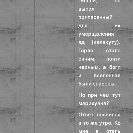
гибели, он
выпил
припасенный
для их
умерщвления
яд (калакуту).
Горло стало
синим, почти
черным, а боги
и вселенная
были спасены.
Но при чем тут
марихуана?
Ответ появился
в то же утро. Ко
мне в отель