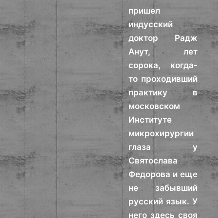
пришел
индусский
доктор Радж
Анут, лет
сорока, когда-
то проходивший
практику в
московском
Институте
микрохирургии
глаза у
Святослава
Федорова и еще
не забывший
русский язык. У
него здесь своя