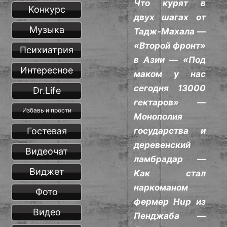
Что курят в
Конкурс
двух шагах от
Музыка
Тадж-Махала —
«Второй фронт»
Психиатрия
в Азии — «Под
Интересное
маком у нас
сегодня 13000
Dr.Life
гектаров» —
Избавь и прости
Монополия
Гостевая
государства и
деревенский
Видеочат
ламбрадар —
Виджет
Как стал
наркоманом
Фото
фермер Hup из
Видео
Пенджаба —