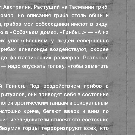
 Австралии. Растущий на Тасмании гриб,
омор, но описания гриба столь общи и
д грибов мои собеседники имеют в виду,
ю в «Собачьем доме». «Грибы…» — «А на
их употреблением у людей совершенно
ибах алкалоиды воздействуют, скорее
 до фантастических размеров. Реальные
— надо опускать голову, чтобы заметить
й Гвинеи. Под воздействием грибов в
ритуалов, они приводят себя в состояние
аются эротическим танцам и сексуальным
истошно крича, бегают вверх и вниз по
ие исследователи относят это состояние
безумия горцы терроризируют всех, кто