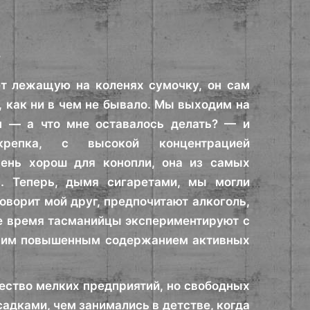
?
ет лежащую на коленях сумочку, он сам
х, как ни в чем не бывало. Мы выходим на
м — а что мне оставалось делать? — и
репка, с высокой концентрацией
чень хорош для конопли, она из самых
я. Теперь, дымя сигаретами, мы могли
оворит мой друг, предпочитают алкоголь,
ее время тасманийцы экспериментируют с
ющим повышенным содержанием активных
жество мелких предприятий, но свободных
садками, чем занимались в детстве, когда