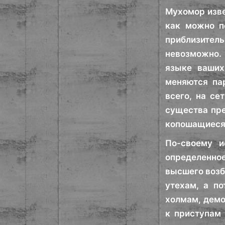
Мухомор изве
как можно п
приблизитель
невозможно. 
языке ваших
меняются па
всего, на се
существа пре
копошащиеся 
По-своему и
определенное
высшего возб
утехам, а п
холмам, демо
к приступам 