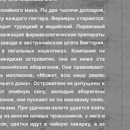
опийного мака. По две тысячи долларов,
ку каждого гектара. Фермеры стараются:
одит турецкий и индийский. Первичный
содержащие фармакологические препараты
 заводе в австралийском штате Виктория.
 в легальных наркотиках. Компания не
рикидкам островитян, она не ниже ста
сманийских аборигенов. Они сравнивают:
мь миллионов. «Может, всю нашу землю
чьего дома». Островитяне не допущены к
ют опийную силу, молодые аборигены
зонов, они пускают их по маковому полю.
ками. При удачном налете удается взять
 из многих ночных проказников, у него и
ок, цветки идут в чайную заварку, а из