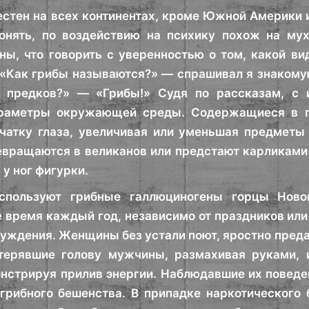
стен на всех континентах, кроме Южной Америки и
онять, по воздействию на психику похож на мух
ны, что говорить с уверенностью о том, какой ви
«Как грибы называются?» — спрашивал я знакому
 предков?» — «Грибы!» Судя по рассказам, с 
раметры окружающей среды. Содержащиеся в гр
тчатку глаза, увеличивая или уменьшая предметы
вращаются в великанов или предстают карликами 
у ног фигурки.
спользуют грибные галлюциногены горцы Ново
 время каждый год, независимо от праздников или 
уждения. Женщины без устали поют, яростно пред
отерявшие голову мужчины, размахивая руками, 
нстрируя прилив энергии. Наблюдавшие их поведен
грибного бешенства. В припадке наркотического 