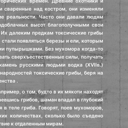
орических времен. Древние охотники и
и сваренные над костром, они изменяли
ие реальности. Часто они давали людям
одоблачных высот благополучными свои
 Их далеким предкам токсические грибы
 стали появляться березы и ели, которым
ыми пупырышками. Без мухомора когда-то
звать сверхъестественные силы, получать
камень русскими людьми водка (XVIIв.)
 народностей токсические грибы, беря на
нства .
ример, о том, будто в их мякоти находят
евшись грибов, шаман впадал в глубокий
 в теле гриба. Говорят, поев мухоморов,
ких количествах, сколько было съедено
твие к отдаленным мирам.