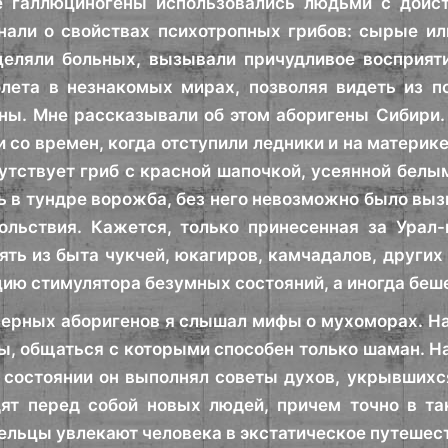
е галлюциногены использовались людьми с доист
нали о свойствах психотропных грибов: сырые ил
целяли больных, вызывали причудливое восприят
лета в незнакомых мирах, позволяя видеть из п
ны. Мне рассказывали об этом аборигены Сибири.
 со времен, когда отступили ледники и на материке
путствует гриб с красной шапочкой, усеянной бел
ь в тундре ворожба, без него невозможно было вы
льствия. Кажется, только принесенная за Урал-
ять из быта чукчей, юкагиров, камчадалов, других
цию стимулятора безумных состояний, а иногда беше
верных аборигенов я слышал мифы о мухоморах. Нап
, общаться с которыми способен только шаман. На
м состоянии он выполнял советы духов, укрывшихся
ят перед собой новых людей, причем точно в та
ельцы увлекают человека в экстатическое путешес