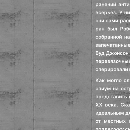
ранений анти
всерьез. У н
они сами рас
ран был Роб
собранной на
запечатанные
Вуд Джонсон 
перевязочных
оперировали 
Как могло сл
опиум на ост
представить 
XX века. Ск
идеальным дл
от местных 
поддержку ск