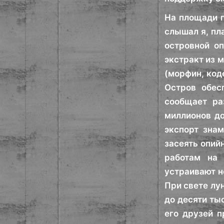
На площади п
слышал я, пл
островной о
экстракт из 
(морфин, код
Остров обес
сообщает ра
миллионов до
экспорт зна
засеять опий
работам на 
устраивают н
При свете лу
до десяти ты
его друзей п