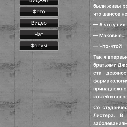
Виджет
были живы ро
Фото
что шансов н
Видео
— А что у них
Чат
— Маковые… 
Форум
— Что-что?!
Так я впервы
братьями Джо
ста девянос
фармакологи
принадлежнос
кожей и воло
Со студенче
Листера. В
заболевания