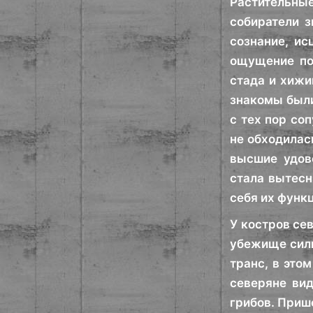
Растительны
собиратели з
сознание, ис
ощущение по
стада и хижи
знакомы были
с тех пор со
не обходилас
высшие удово
стала вытесн
себя их функ
У костров се
убежище силы
транс, в это
северяне вид
грибов. Приш