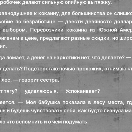
робочек делают сильную опийную вытяжку.
авнодушнее к кокаину, для большинства он слишко
собие по безработице — двести девяносто долла
 выбором. Перевозчики кокаина из Южной Амер
ригенам в цене, предлагают разные скидки, но шир
ил.
а ломает, а денег на наркотики нет, что делаете? 
гу делать? Подстерегаю ночью прохожих, отнимаю чт
 лес, — говорит сестра.
т тягу? — удивляюсь я. — Успокаивает?
еется. — Моя бабушка показала в лесу места, г
шь и будешь чувствовать себя, как будто лизнула 
о что вспомнить и о чем подумать.