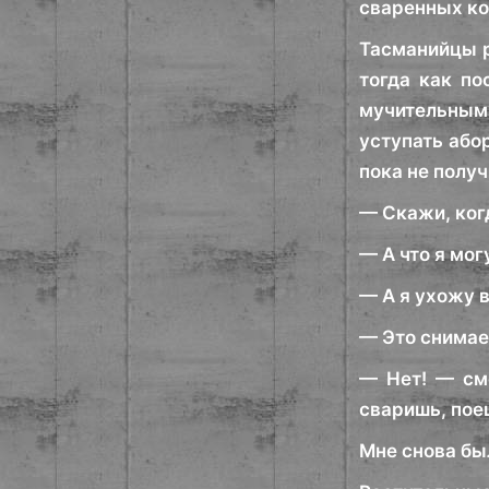
сваренных ко
Тасманийцы р
тогда как по
мучительным
уступать або
пока не получ
— Скажи, когд
— А что я мо
— А я ухожу в
— Это снимае
— Нет! — см
сваришь, пое
Мне снова был