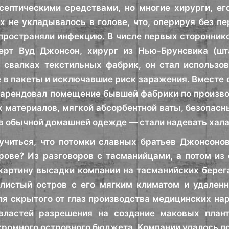
септическими средствами, но многие хирурги, ег
их не укладывалось в голове, что, оперируя без 
пространяли инфекцию. В числе первых сторонник
ерт Вуд Джонсон, хирург из Нью-Брунсвика (шт
 свалках текстильных фабрик, он стал использов
 в пакеты и исключавшие риск заражения. Вместе
арендовал помещение бывшей фабрики по производ
 материалов, мягкой абсорбентной ваты, безопасн
в обычной домашней одежде — стали надевать хала
учиться, что потомки славных братьев Джонсоно
рове? Из разговоров с тасманийцами, а потом из
картину высадки компании на тасманийских берег
алистый остров с его мягким климатом и удален
я скрытого от глаз производства медицинских на
властей разрешения на создание маковых план
ромного островного бюджета. Компании удалось п