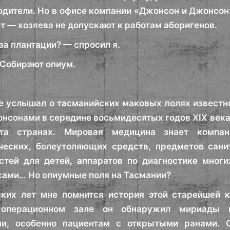
дители. Но в офисе компании «Джонсон и Джонсон»
ет — хозяева не допускают к работам аборигенов.
 за плантации? — спросил я.
Собирают опиум.
е услышал о тасманийских маковых полях известн
нсонами в середине восьмидесятых годов XIX века
та странах. Мировая медицина знает компан
ческих, болеутоляющих средств, предметов сани
тей для детей, аппаратов по диагностике многи
сами… Но опиумные поля на Тасмании?
ских лет мне помнится история этой старейшей 
 операционном зале он обнаружил мириады 
ми, особенно пациентам с открытыми ранами. 