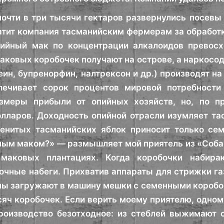
очти в три тысячи гектаров развернулись посевы 
атит компания тасманийским фермерам за обработ
пийный мак по концентрации алкалоидов превосх
маковых коробочек получают на острове, а нарко
еин, бупренорфин, налтрексон и др.) производят на
печивает сорок процентов мировой потребности
змеры прибыли от опийных хозяйств, но, по п
лларов. Доходность опийной отрасли изумляет та
менитых тасманийских яблок приносит только се
ным маком?» — размышляет мой приятель из «Соба
маковых плантациях. Когда коробочки набира
очные набеги. Прихватив аппараты для стрижки га
ны загружают в машину мешки с семенными коробоч
сяч коробочек. Если верить моему приятелю, одному
роизводство безотходное: из стеблей выжимают с