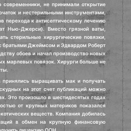
о современники, не принимали открытие
перчаток и нестерильными инструментами,
ов перехода к антисептическому лечению
ат Нью-Джерси). Вместо грязной ваты,
ать стерильные хирургические повязки,
 с братьями Джеймсом и Эдвардом Роберт
ству обоев и начал производство новых
ых марлевых повязок. Хирурги больше не
ты.
в принялись выращивать мак и получать
 скудных на этот счет публикаций можно
ах. Это произошло в шестидесятых годах
ностью от крупных материков показался
ркотических веществ. Компания добилась
таций в обмен на крупную финансовую
олучить лицензию ООН.