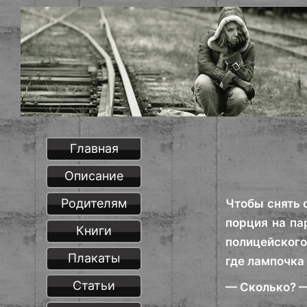
Главная
Описание
Родителям
Чтобы снять 
порция на па
Книги
полицейского
Плакаты
где лампочка
Статьи
— Сколько? —