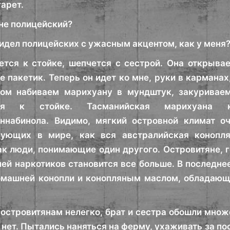
гарет.
не полицейский?
видел полицейских с ужасным акцентом, как у меня
тся к стойке, шепчется с сестрой. Она открыва
ее пакетик. Теперь он идет ко мне, руки в кармана
глом набиваем марихуану в мундштук, закуривае
мся к стойке. Тасманийская марихуана к
аннабинола. Видимо, мягкий островной климат о
вующих в мире, как вся австралийская конопл
ак люди, понимающие один другого. Островитяне, г
лей наркотиков становится все больше. В последн
омашней конопли и конопляным маслом, облада
 островитянам нелегко, брат и сестра обошли мно
 нет. Пытались наняться на ферму, ухаживать за по