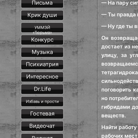
Письма
— На пару си
— Ты правда 
Крик души
— Ну где ты 
УММЭЙ
«Тюрьма»
Он возвращае
Конкурс
достает из н
Музыка
улицу, за у
возвращае
Психиатрия
тетрагидрок
Интересное
сильнодейст
Dr.Life
поговорить к
но потребите
Избавь и прости
гибридами д
Гостевая
веществ.
Видеочат
Найти работу
рабочих мест