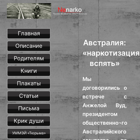
Главная
Австралия:
Описание
«наркотизация
Родителям
вспять»
Книги
Мы
Плакаты
договорились о
Статьи
встрече с
Анжелой Вуд,
Письма
президентом
Крик души
общественно¬го
Австралийского
УММЭЙ «Тюрьма»