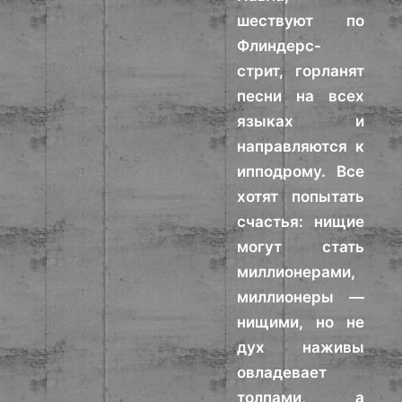
шествуют по
Флиндерс-
стрит, горланят
песни на всех
языках и
направляются к
ипподрому. Все
хотят попытать
счастья: нищие
могут стать
миллионерами,
миллионеры —
нищими, но не
дух наживы
овладевает
толпами, а