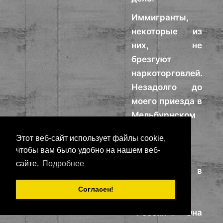
Иммигранты,
некоторые из
них, не
брезгуют
наркоторговлей.
Незадолго до
моего приезда в
Мельбурнском
аэропорту
Этот веб-сайт использует файлы cookie,
задержали
чтобы вам было удобно на нашем веб-
владелицу
сайте.
Подробнее
популярного в
городе
Согласен!
ресторана
«Россия». Она