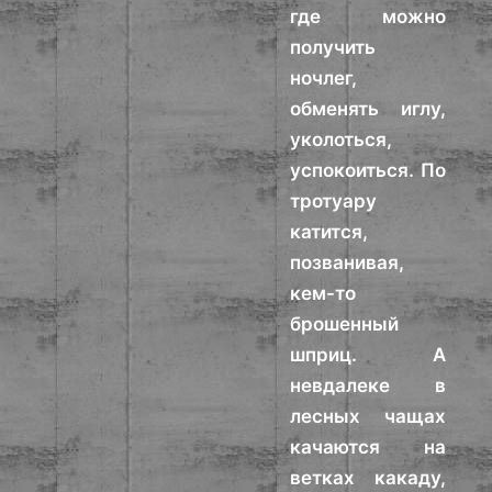
где можно
получить
ночлег,
обменять иглу,
уколоться,
успокоиться. По
тротуару
катится,
позванивая,
кем-то
брошенный
шприц. А
невдалеке в
лесных чащах
качаются на
ветках какаду,