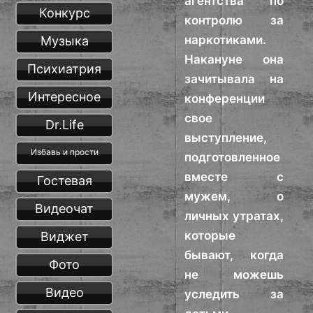
агентства по
Конкурс
контролю за
наркотиками.
Музыка
Накануне она
Психиатрия
зачитывала на
Интересное
конференции
свое
Dr.Life
выступление,
Избавь и прости
подготовленное
вместе с
Гостевая
мужем, о
Видеочат
личных утратах,
которые
Виджет
бывают, когда
Фото
не можешь
Видео
уследить за