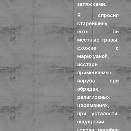
затяжками.
Я спросил
старейшину,
есть ли
местные травы,
схожие с
марихуаной,
исстари
применяемые
йоруба при
обрядах,
религиозных
церемониях,
при усталости,
ощущении
голода, подобно