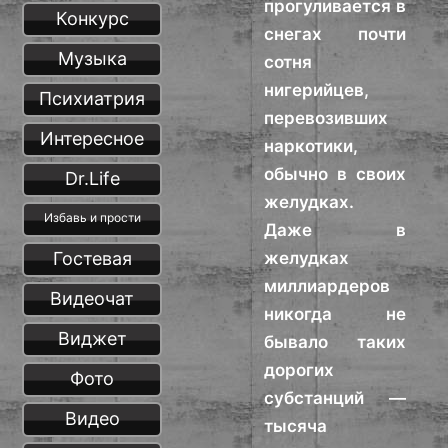
прогуливается в
Конкурс
снегах почти
Музыка
сотня
нигерийцев,
Психиатрия
перевозивших
Интересное
наркотики,
обычно в своих
Dr.Life
желудках.
Избавь и прости
Даже в
Гостевая
желудках
миллиардеров
Видеочат
никогда не
Виджет
бывало таких
дорогих
Фото
субстанций —
Видео
тысяча