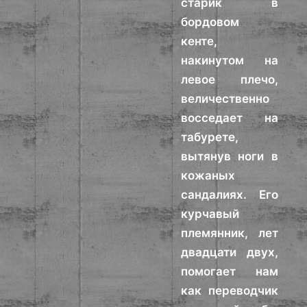
старик в
бордовом
кенте,
накинутом на
левое плечо,
величественно
восседает на
табурете,
вытянув ноги в
кожаных
сандалиях. Его
курчавый
племянник, лет
двадцати двух,
помогает нам
как переводчик