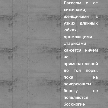
Лагосом с ее
хижинами,
женщинами в
узких длинных
юбках,
дремлющими
стариками
кажется ничем
не
примечательной
до той поры,
пока на
вечереющем
берегу не
появляются
босоногие