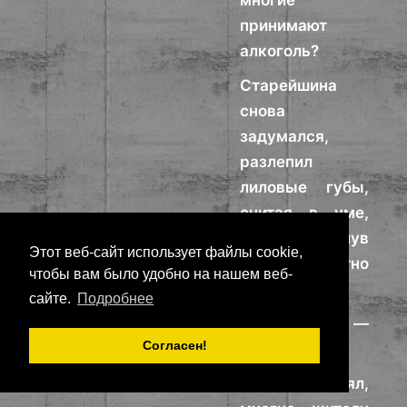
многие
принимают
алкоголь?
Старейшина
снова
задумался,
разлепил
лиловые губы,
считая в уме,
но, махнув
Этот веб-сайт использует файлы cookie,
рукой, радостно
чтобы вам было удобно на нашем веб-
объявил:
сайте.
Подробнее
— Не многие —
Согласен!
все!
Как я понял,