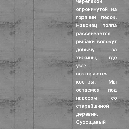
черепахой,
опрокинутой на
горячий песок.
Наконец толпа
рассеивается,
рыбаки волокут
добычу за
хижины, где
уже
возгораются
костры. Мы
остаемся под
навесом со
старейшиной
деревни.
Сухощавый