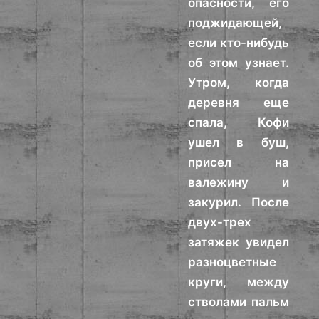
опасности, его
поджидающей,
если кто-нибудь
об этом узнает.
Утром, когда
деревня еще
спала, Кофи
ушел в буш,
присел на
валежину и
закурил. После
двух-трех
затяжек увидел
разноцветные
круги, между
стволами пальм