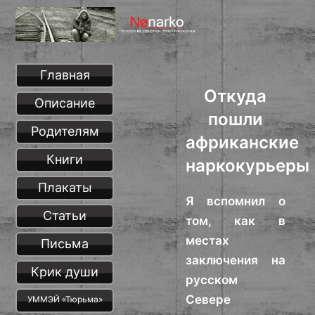
Главная
Откуда
Описание
пошли
Родителям
африканские
Книги
наркокурьеры
Плакаты
Я вспомнил о
Статьи
том, как в
местах
Письма
заключения на
Крик души
русском
Севере
УММЭЙ «Тюрьма»