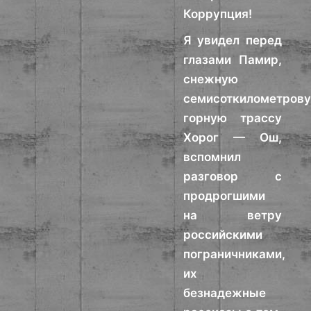
Коррупция!
Я увидел перед
глазами Памир,
снежную
семисоткилометров
горную трассу
Хорог — Ош,
вспомнил
разговор с
продрогшими
на ветру
российскими
пограничниками,
их
безнадежные