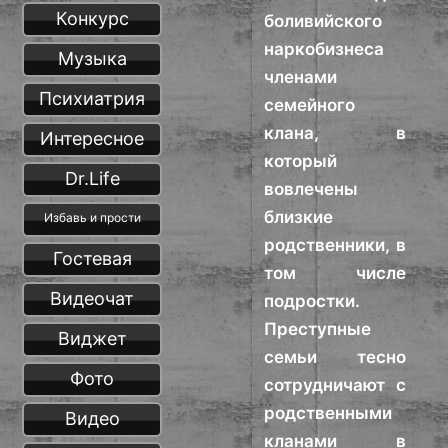
Конкурс
боливийского
наркобизнеса
Музыка
членами
Психиатрия
семейного
клана, в
Интересное
который
Dr.Life
вовлечены
близкие
Избавь и прости
родственники, в
Гостевая
том числе
Видеочат
подростки.
Преступные
Виджет
семьи тесно
Фото
сотрудничают с
родственными
Видео
кланами в