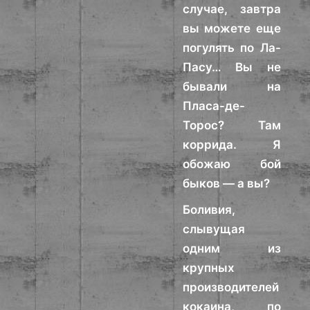
случае, завтра
вы можете еще
погулять по Ла-
Пасу… Вы не
бывали на
Пласа-де-
Торос? Там
коррида. Я
обожаю бой
быков — а вы?
Боливия,
слывущая
одним из
крупных
производителей
кокаина, по