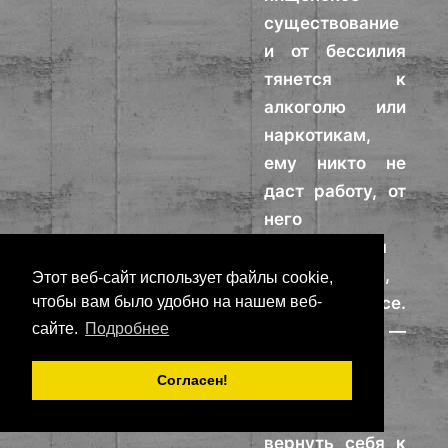
существование
и от бессилия
тянется к
алкоголю или
наркотикам,
ему никто не
даст работу, от
него
отказываются
родственники,
Этот веб-сайт использует файлы cookie,
он теряет все.
чтобы вам было удобно на нашем веб-
сайте.
Подробнее
Центр —
последняя
Согласен!
надежда
несчастного
вернуть себя к