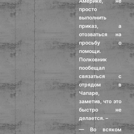
Америке, не
просто
выполнить
приказ, а
отозваться на
просьбу о
помощи.
Полковник
пообещал
связаться с
отрядом в
Чапаре,
заметив, что это
быстро не
делается. –
— Во всяком