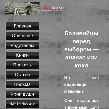
Главная
Боливийцы
Описание
перед
Родителям
выбором —
Книги
ананас или
кока
Плакаты
Статьи
Но кто
Письма
владельцы
машины?
Крик души
Они оказались
УММЭЙ «Тюрьма»
типичными для