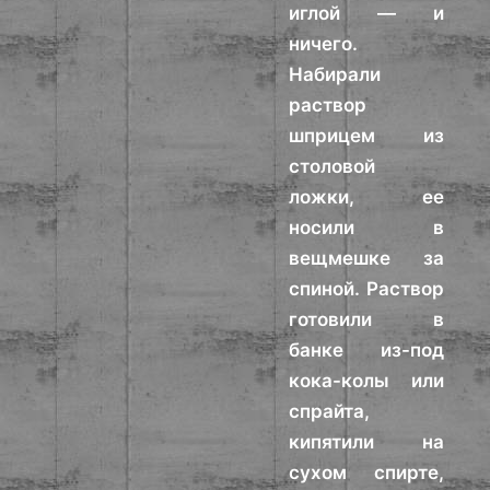
иглой — и
ничего.
Набирали
раствор
шприцем из
столовой
ложки, ее
носили в
вещмешке за
спиной. Раствор
готовили в
банке из-под
кока-колы или
спрайта,
кипятили на
сухом спирте,