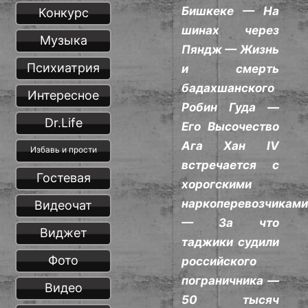
Бишкеке — На
Конкурс
шинах через
Музыка
Пяндж — Жизнь
Психиатрия
и смерть
бадахшанского
Интересное
Робин Гуда —
Dr.Life
Его Высочество
Ага Хан IV
Избавь и прости
встречается с
Гостевая
хорогскими
наркоперевозчикам
Видеочат
— За что
Виджет
таджики судили
Фото
российского
пограничника —
Видео
50 тысяч