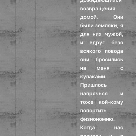
дожидающихся
возвращения
домой. Они
были земляки, я
для них чужой,
и вдруг безо
всякого повода
они бросились
на меня с
кулаками.
Пришлось
напрячься и
тоже кой-кому
попортить
физиономию.
Когда нас