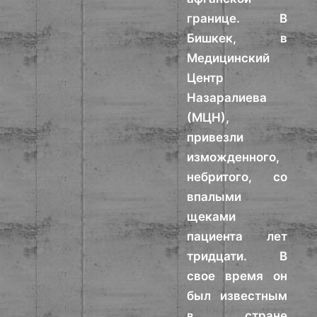
границе. В
Бишкек, в
Медицинский
Центр
Назаралиева
(МЦН),
привезли
изможденного,
небритого, со
впалыми
щеками
пациента лет
тридцати. В
свое время он
был известным
в стране