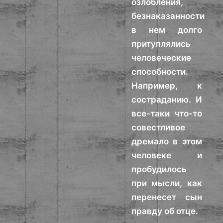
озлобления,
безнаказанности
в нем долго
притуплялись
человеческие
способности.
Например, к
состраданию. И
все-таки что-то
совестливое
дремало в этом
человеке и
пробудилось
при мысли, как
перенесет сын
правду об отце.