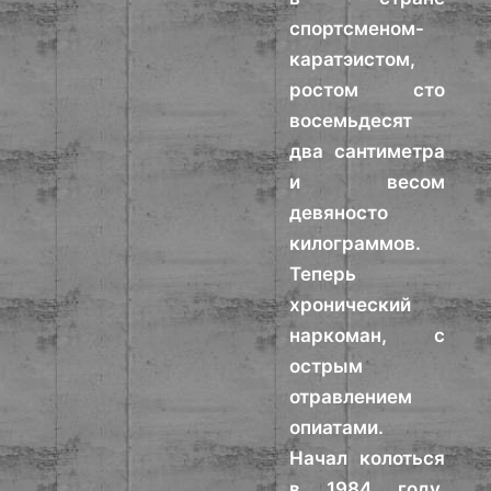
спортсменом-
каратэистом,
ростом сто
восемьдесят
два сантиметра
и весом
девяносто
килограммов.
Теперь
хронический
наркоман, с
острым
отравлением
опиатами.
Начал колоться
в 1984 году,