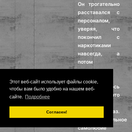
Он трогательно
расставался с
персоналом,
уверяя, что
покончил с
наркотиками
навсегда, а
потом
срывался,
возвращался,
Этот веб-сайт использует файлы cookie,
все начиналось
чтобы вам было удобно на нашем веб-
снова, и это
сайте.
Подробнее
повторялось
пять раз.
Согласен!
Профессиональное
самолюбие