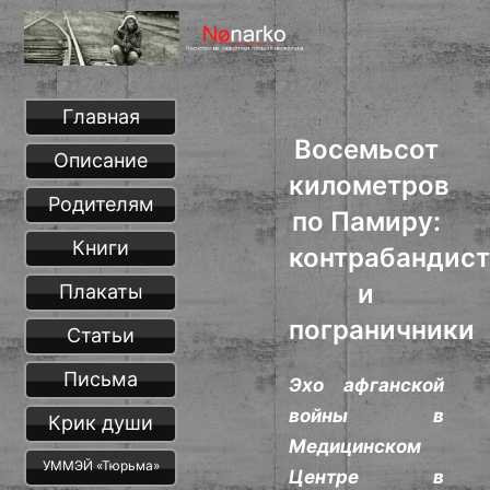
Главная
Восемьсот
Описание
километров
Родителям
по Памиру:
Книги
контрабандис
и
Плакаты
пограничники
Статьи
Письма
Эхо афганской
войны в
Крик души
Медицинском
УММЭЙ «Тюрьма»
Центре в