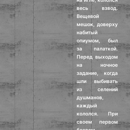
на игле; кололся
весь взвод.
Вещевой
мешок, доверху
набитый
опиумом, был
за палаткой.
Перед выходом
на ночное
задание, когда
шли выбивать
из селений
душманов,
каждый
кололся. При
своем первом