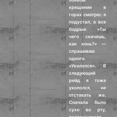
боевом
крещении в
горах смотрю: я
подустал, а все
бодрые. «Ты
чего скачешь,
как конь?» —
спрашиваю
одного.
«Укололся». В
следующий
рейд я тоже
укололся, не
отставать же.
Сначала было
сухо во рту,