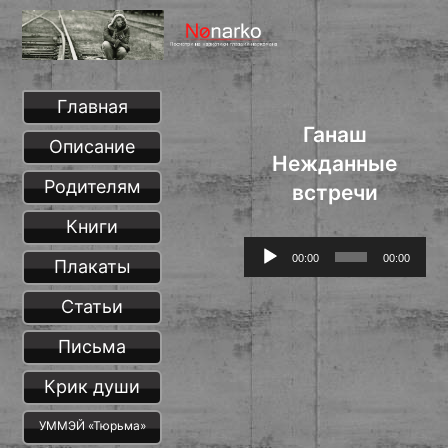
Главная
Ганаш
Описание
Нежданные
Родителям
встречи
Книги
Аудиоплеер
00:00
00:00
Плакаты
Статьи
Письма
Крик души
УММЭЙ «Тюрьма»