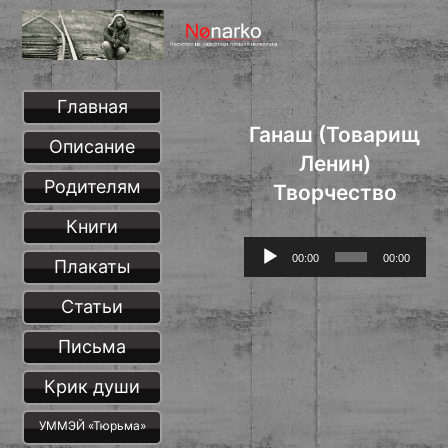
Главная
Ганаш (Товарищ
Описание
Ленин)
Родителям
Творчество
Книги
Аудиоплеер
00:00
00:00
Плакаты
Статьи
Письма
Крик души
УММЭЙ «Тюрьма»