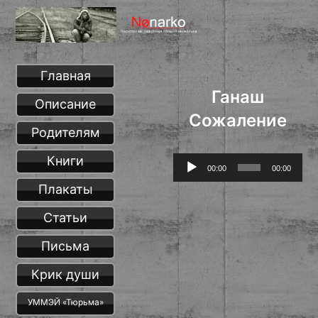
Главная
Ганаш
Описание
Сожаление
Родителям
Книги
Аудиоплеер
00:00
00:00
Плакаты
Статьи
Письма
Крик души
УММЭЙ «Тюрьма»