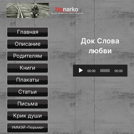
Главная
Док Слова
Описание
любви
Родителям
Книги
Аудиоплеер
00:00
00:00
Плакаты
Статьи
Письма
Крик души
УММЭЙ «Тюрьма»