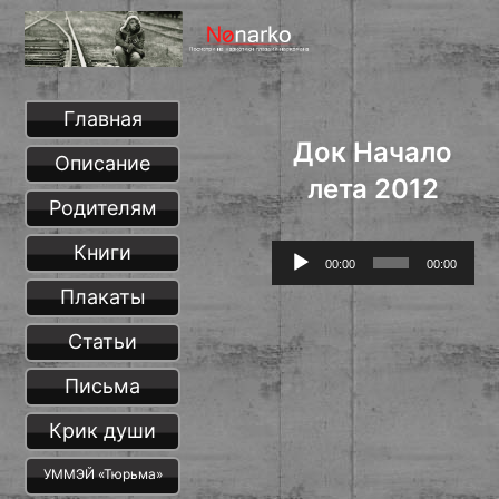
Главная
Док Начало
Описание
лета 2012
Родителям
Книги
Аудиоплеер
00:00
00:00
Плакаты
Статьи
Письма
Крик души
УММЭЙ «Тюрьма»