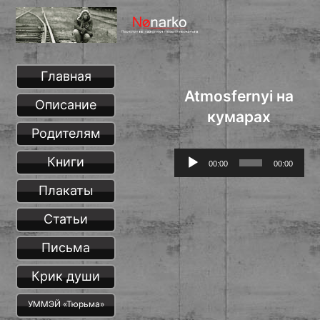
Главная
Atmosfernyi на
Описание
кумарах
Родителям
Аудиоплеер
Книги
00:00
00:00
Плакаты
Статьи
Письма
Крик души
УММЭЙ «Тюрьма»