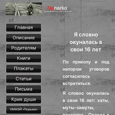
Главная
Я словно
Описание
окуналась в
Родителям
свои 16 лет
Книги
По приколу и под
Плакаты
напором уговоров
согласилась
Статьи
встретиться.
Письма
Я словно окуналась
Крик души
в свои 16 лет: хаты,
муты-замуты,
УММЭЙ «Тюрьма»
пакетики… Правда в