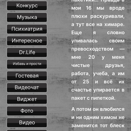
Конкурс
мои 16 мы вроде
плюхи раскуривали,
Музыка
а тут все на химаре.
Психиатрия
Еще я словно
Интересное
упивалась своим
превосходством —
Dr.Life
мне 20 у меня
Избавь и прости
чистые друзья,
работа, учеба, а им
Гостевая
от 25 и всё их
Видеочат
счастье упирается в
пакет с пипеткой.
Виджет
А потом он влюбился
Фото
и ни одним химом не
Видео
заменится тот блеск